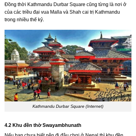
Đồng thời Kathmandu Durbar Square cũng từng là nơi ở
của các triều đại vua Malla và Shah cai trị Kathmandu
trong nhiều thế kỷ.
Kathmandu Durbar Square (Internet)
4.2 Khu đền thờ Swayambhunath
Nếu bạn chưa biết nên đi đâu chơi ở Nepal thì khu đền