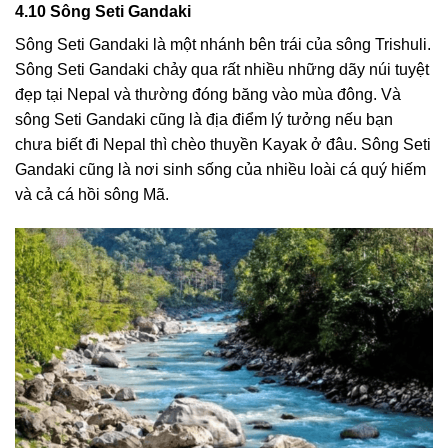
4.10 Sông Seti Gandaki
Sông Seti Gandaki là một nhánh bên trái của sông Trishuli.
Sông Seti Gandaki chảy qua rất nhiều những dãy núi tuyệt
đẹp tại Nepal và thường đóng băng vào mùa đông. Và
sông Seti Gandaki cũng là địa điểm lý tưởng nếu bạn
chưa biết đi Nepal thì chèo thuyền Kayak ở đâu. Sông Seti
Gandaki cũng là nơi sinh sống của nhiều loài cá quý hiếm
và cả cá hồi sông Mã.