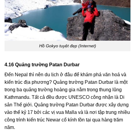
Hồ Gokyo tuyệt đẹp (Internet)
4.16 Quảng trường Patan Durbar
Đến Nepal thì nên du lịch ở đâu để khám phá văn hoá và
kiến trúc địa phương? Quảng trường Patan Durbar là một
trong ba quảng trường hoàng gia nằm trong thung lũng
Kathmandu. Tất cả đều được UNESCO công nhận là Di
sản Thế giới. Quảng trường Patan Durbar được xây dựng
vào thế kỷ 17 bởi các vị vua Malla và là nơi tập trung nhiều
công trình kiến trúc Newar cổ kính tồn tại qua hàng trăm
năm.