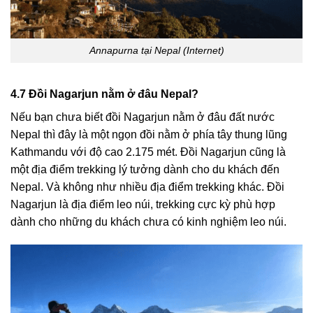
Annapurna tại Nepal (Internet)
4.7 Đồi Nagarjun nằm ở đâu Nepal?
Nếu bạn chưa biết đồi Nagarjun nằm ở đâu đất nước
Nepal thì đây là một ngọn đồi nằm ở phía tây thung lũng
Kathmandu với độ cao 2.175 mét. Đồi Nagarjun cũng là
một địa điểm trekking lý tưởng dành cho du khách đến
Nepal. Và không như nhiều địa điểm trekking khác. Đồi
Nagarjun là địa điểm leo núi, trekking cực kỳ phù hợp
dành cho những du khách chưa có kinh nghiệm leo núi.