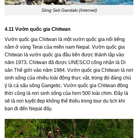
Sông Seti Gandaki (Internet)
4.11 Vườn quốc gia Chitwan
Vườn quốc gia Chitwan là một vườn quốc gia nổi tiếng
nằm ở vùng Terai của miền nam Nepal. Vườn quốc gia
Chitwan là vườn quốc gia đầu tiên được thành lập vào
năm 1973. Chitwan đã được UNESCO công nhận là Di
sản Thế giới vào năm 1984. Vườn quốc gia Chitwan là nơi
sinh sống của nhiều loài động thực vật, trong đó đáng chú
ý là cá sấu sông Gangetic. Vườn quốc gia Chitwan đồng
thời cũng là nơi sinh sống của hơn 500 loài chim. Đây là
sẽ là nơi tuyệt đẹp không thể thiếu trong tour du lịch khi
bạn đi đến Nepal đấy.