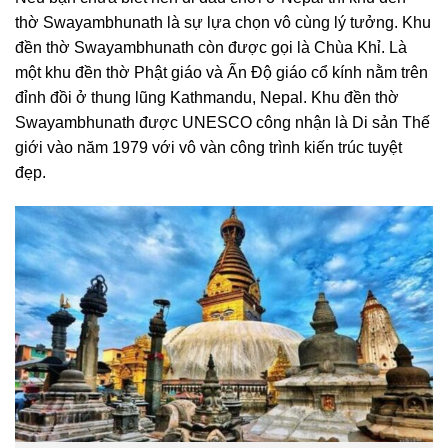
thờ Swayambhunath là sự lựa chọn vô cùng lý tưởng. Khu
đền thờ Swayambhunath còn được gọi là Chùa Khỉ. Là
một khu đền thờ Phật giáo và Ấn Độ giáo cổ kính nằm trên
đỉnh đồi ở thung lũng Kathmandu, Nepal. Khu đền thờ
Swayambhunath được UNESCO công nhận là Di sản Thế
giới vào năm 1979 với vô vàn công trình kiến trúc tuyệt
đẹp.