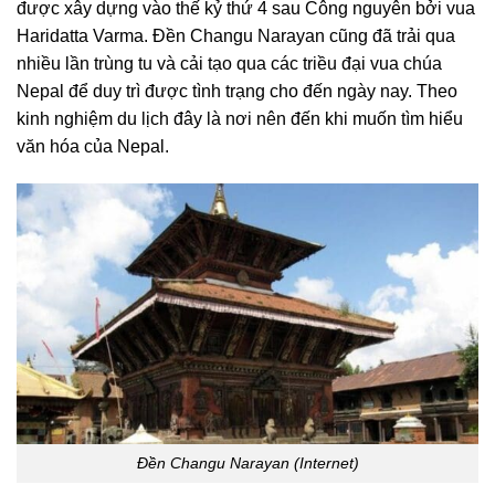
được xây dựng vào thế kỷ thứ 4 sau Công nguyên bởi vua
Haridatta Varma. Đền Changu Narayan cũng đã trải qua
nhiều lần trùng tu và cải tạo qua các triều đại vua chúa
Nepal để duy trì được tình trạng cho đến ngày nay. Theo
kinh nghiệm du lịch đây là nơi nên đến khi muốn tìm hiểu
văn hóa của Nepal.
Đền Changu Narayan (Internet)