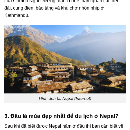
của Combo Nghỉ Dưỡng, bạn có thể tham quan các đền
đài, cung điện, bảo tàng và khu chợ nhộn nhịp ở
Kathmandu.
Hình ảnh tại Nepal (Internet)
3. Đâu là mùa đẹp nhất để du lịch ở Nepal?
Sau khi đã biết được Nepal nằm ở đâu thì bạn cần biết về