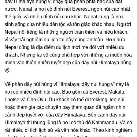
dãy Himalaya hùng vĩ chạy qua phần phía bắc của đất
nước. Nepal là nơi có đỉnh núi Everest, ngọn núi cao nhất
thế giới, và nhiều đỉnh núi cao khác. Nepal cũng là nơi
sinh sống của nhiều dân tộc và tôn giáo khác nhau. Người
Nepal nổi tiếng là những người thân thiện và hiếu khách,
vì vậy trải nghiệm du lịch tại đây cũng an toàn. Hơn nữa,
Nepal cũng là địa điểm du lịch mới mẻ đối với nhiều du
khách. Nhưng lại vô cùng phù hợp với những ai muốn hòa
mình vào thiên nhiên tuyệt đẹp của dãy núi Himalaya hùng
vỹ.
Về phần dãy núi hùng vĩ Himalaya, dãy núi hùng vĩ này là
nơi có nhiều đỉnh núi cao. Bao gồm cả Everest, Makalu,
Lhotse và Cho Oyu. Du khách có thể đi trekking, leo núi
hoặc tham gia các chuyến bay tham quan để ngắm nhìn
cảnh đẹp tuyệt vời của dãy Himalaya. Bên cạnh dãy núi
Himalaya thì thung lũng là nơi có thủ đô Kathmandu. Và có
rất nhiều di tích lịch sử và văn hóa khác. Theo kinh nghiệm