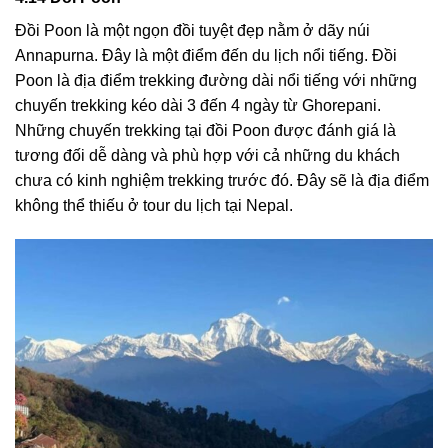
Đồi Poon là một ngọn đồi tuyệt đẹp nằm ở dãy núi
Annapurna. Đây là một điểm đến du lịch nổi tiếng. Đồi
Poon là địa điểm trekking đường dài nổi tiếng với những
chuyến trekking kéo dài 3 đến 4 ngày từ Ghorepani.
Những chuyến trekking tại đồi Poon được đánh giá là
tương đối dễ dàng và phù hợp với cả những du khách
chưa có kinh nghiệm trekking trước đó. Đây sẽ là địa điểm
không thể thiếu ở tour du lịch tại Nepal.