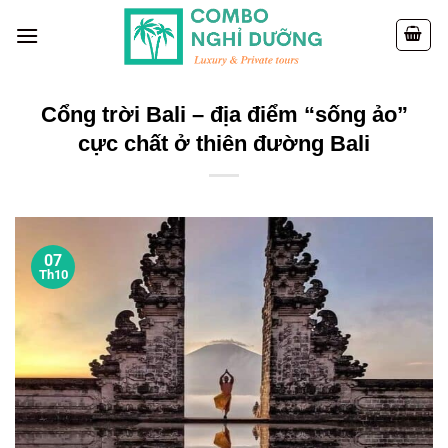
Skip
to
content
Cổng trời Bali – địa điểm “sống ảo”
cực chất ở thiên đường Bali
07
Th10