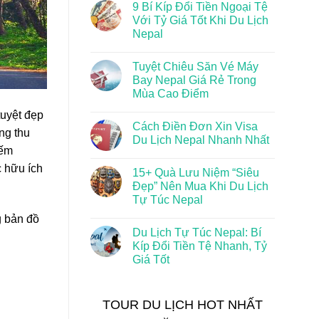
9 Bí Kíp Đổi Tiền Ngoại Tệ
Với Tỷ Giá Tốt Khi Du Lịch
Nepal
Tuyệt Chiêu Săn Vé Máy
Bay Nepal Giá Rẻ Trong
Mùa Cao Điểm
tuyệt đẹp
Cách Điền Đơn Xin Visa
ng thu
Du Lịch Nepal Nhanh Nhất
iếm
c hữu ích
15+ Quà Lưu Niệm “Siêu
Đẹp” Nên Mua Khi Du Lịch
Tự Túc Nepal
g bản đồ
Du Lịch Tự Túc Nepal: Bí
Kíp Đổi Tiền Tệ Nhanh, Tỷ
Giá Tốt
TOUR DU LỊCH HOT NHẤT