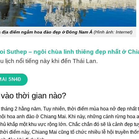
là địa điểm ngắm hoa đào đẹp ở Đông Nam Á
(Hình ảnh: Internet)
oi Suthep – ngôi chùa linh thiêng đẹp nhất ở Ch
du lịch nổi tiếng này khi đến Thái Lan.
MAI 5N4Đ
 vào thời gian nào?
 tháng 2 hằng năm. Tuy nhiên, thời điểm mùa hoa nở đẹp nhất
lễ hội hoa anh đào ở Chiang Mai. Khi này, những cánh rừng hoa 
phủ khắp một khu vực rộng lớn. Chắc chắn đó sẽ là cảnh đẹp tu
ời điểm này, Chiang Mai cũng tổ chức nhiều lễ hội truyền thốn