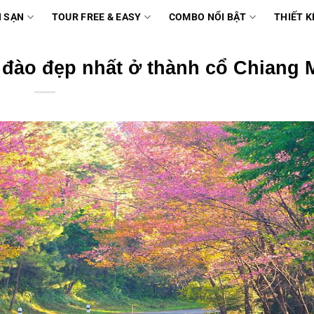
 SẠN
TOUR FREE & EASY
COMBO NỔI BẬT
THIẾT K
 đào đẹp nhất ở thành cổ Chiang 