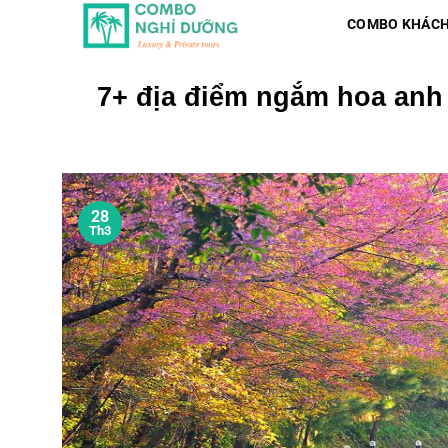
Skip
COMBO KHÁCH
to
content
7+ địa điểm ngắm hoa anh
28
Th3