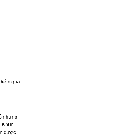
 điểm qua
có những
n Khun
ên được