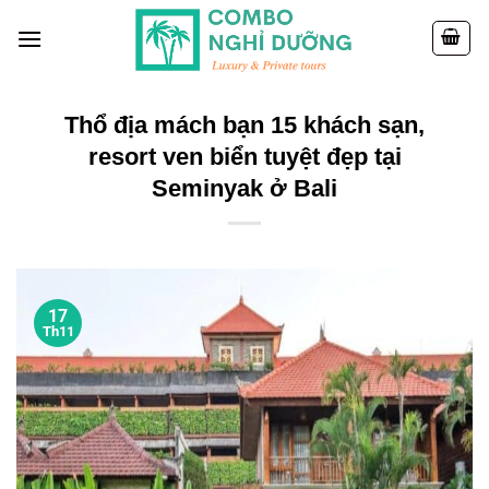
Skip
to
content
Thổ địa mách bạn 15 khách sạn,
resort ven biển tuyệt đẹp tại
Seminyak ở Bali
17
Th11