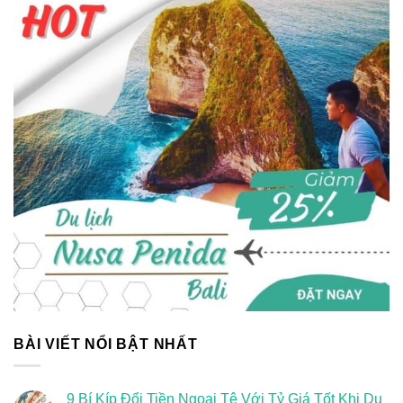
BÀI VIẾT NỔI BẬT NHẤT
9 Bí Kíp Đổi Tiền Ngoại Tệ Với Tỷ Giá Tốt Khi Du