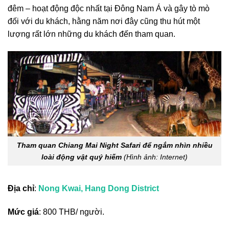
đêm – hoạt động độc nhất tại Đông Nam Á và gây tò mò
đối với du khách, hằng năm nơi đây cũng thu hút một
lượng rất lớn những du khách đến tham quan.
Tham quan Chiang Mai Night Safari để ngắm nhìn nhiều
loài động vật quý hiếm
(Hình ảnh: Internet)
Địa chỉ
:
Nong Kwai, Hang Dong District
Mức giá
: 800 THB/ người.