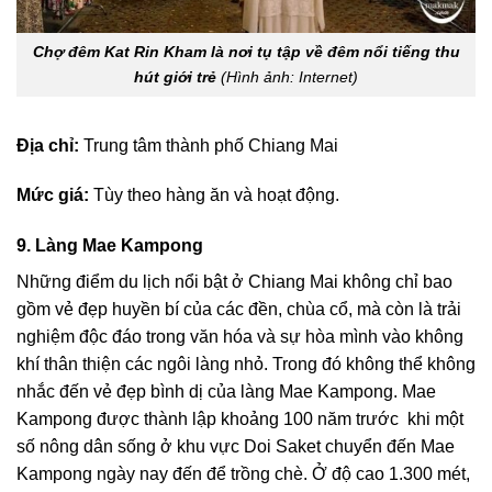
Chợ đêm Kat Rin Kham là nơi tụ tập về đêm nổi tiếng thu
hút giới trẻ
(Hình ảnh: Internet)
Địa chỉ:
Trung tâm thành phố Chiang Mai
Mức giá:
Tùy theo hàng ăn và hoạt động.
9. Làng Mae Kampong
Những điểm du lịch nổi bật ở Chiang Mai không chỉ bao
gồm vẻ đẹp huyền bí của các đền, chùa cổ, mà còn là trải
nghiệm độc đáo trong văn hóa và sự hòa mình vào không
khí thân thiện các ngôi làng nhỏ. Trong đó không thể không
nhắc đến vẻ đẹp bình dị của làng Mae Kampong. Mae
Kampong được thành lập khoảng 100 năm trước khi một
số nông dân sống ở khu vực Doi Saket chuyển đến Mae
Kampong ngày nay đến để trồng chè. Ở độ cao 1.300 mét,