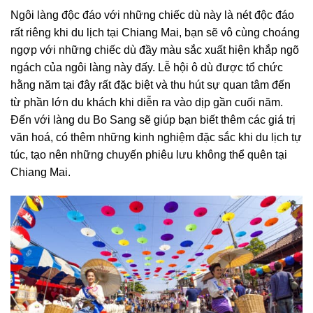
Ngôi làng độc đáo với những chiếc dù này là nét độc đáo
rất riêng khi du lịch tại Chiang Mai, bạn sẽ vô cùng choáng
ngợp với những chiếc dù đầy màu sắc xuất hiện khắp ngõ
ngách của ngôi làng này đấy. Lễ hội ô dù được tổ chức
hằng năm tại đây rất đặc biệt và thu hút sự quan tâm đến
từ phần lớn du khách khi diễn ra vào dịp gần cuối năm.
Đến với làng du Bo Sang sẽ giúp bạn biết thêm các giá trị
văn hoá, có thêm những kinh nghiệm đặc sắc khi du lịch tự
túc, tạo nên những chuyến phiêu lưu không thể quên tại
Chiang Mai.