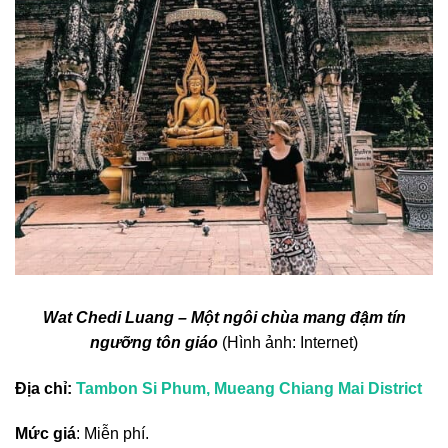
Wat Chedi Luang – Một ngôi chùa mang đậm tín
ngưỡng tôn giáo
(Hình ảnh: Internet)
Địa chỉ:
Tambon Si Phum, Mueang Chiang Mai District
Mức giá
: Miễn phí.