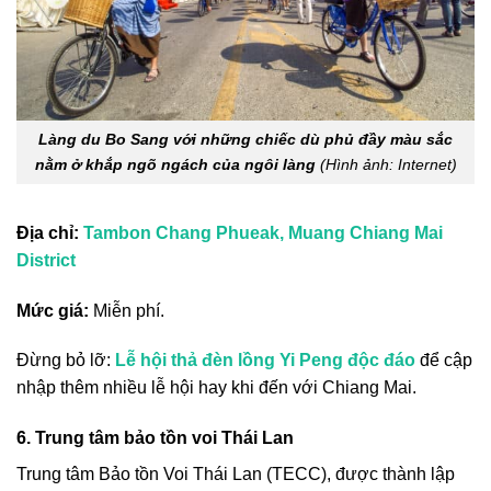
Làng du Bo Sang với những chiếc dù phủ đầy màu sắc
nằm ở khắp ngõ ngách của ngôi làng
(Hình ảnh: Internet)
Địa chỉ:
Tambon Chang Phueak, Muang Chiang Mai
District
Mức giá:
Miễn phí.
Đừng bỏ lỡ:
Lễ hội thả đèn lồng Yi Peng độc đáo
để cập
nhập thêm nhiều lễ hội hay khi đến với Chiang Mai.
6. Trung tâm bảo tồn voi Thái Lan
Trung tâm Bảo tồn Voi Thái Lan (TECC), được thành lập