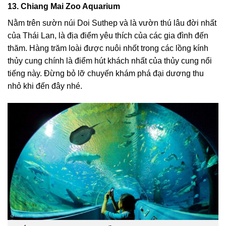
13. Chiang Mai Zoo Aquarium
Nằm trên sườn núi Doi Suthep và là vườn thú lâu đời nhất
của Thái Lan, là địa điểm yêu thích của các gia đình đến
thăm. Hàng trăm loài được nuôi nhốt trong các lồng kính
thủy cung chính là điểm hút khách nhất của thủy cung nổi
tiếng này. Đừng bỏ lỡ chuyến khám phá đại dương thu
nhỏ khi đến đây nhé.