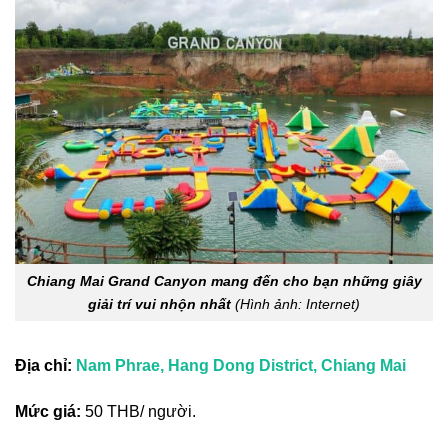
Chiang Mai Grand Canyon mang đến cho bạn những giây
giải trí vui nhộn nhất
(Hình ảnh: Internet)
Địa chỉ:
Nam Phrae, Hang Dong District, Chiang Mai
Mức giá:
50 THB/ người.