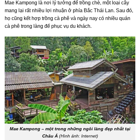
Mae Kampong là nơi lý tưởng để trồng chè, một loại cây
mang lại rất nhiều lợi nhuận ở phía Bắc Thái Lan. Sau đó,
họ cũng kết hợp trồng cà phê và ngày nay có nhiều quán
cà phê trong làng để phục vụ du khách.
Mae Kampong – một trong những ngôi làng đẹp nhất tại
Châu Á
(Hình ảnh: Internet)