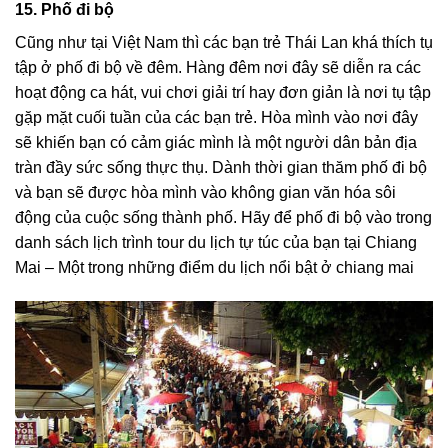
15. Phố đi bộ
Cũng như tại Việt Nam thì các bạn trẻ Thái Lan khá thích tụ
tập ở phố đi bộ về đêm. Hàng đêm nơi đây sẽ diễn ra các
hoạt động ca hát, vui chơi giải trí hay đơn giản là nơi tụ tập
gặp mặt cuối tuần của các bạn trẻ. Hòa mình vào nơi đây
sẽ khiến bạn có cảm giác mình là một người dân bản địa
tràn đầy sức sống thực thụ. Dành thời gian thăm phố đi bộ
và bạn sẽ được hòa mình vào không gian văn hóa sôi
động của cuộc sống thành phố. Hãy để phố đi bộ vào trong
danh sách lịch trình tour du lịch tự túc của bạn tại Chiang
Mai – Một trong những điểm du lịch nổi bật ở chiang mai