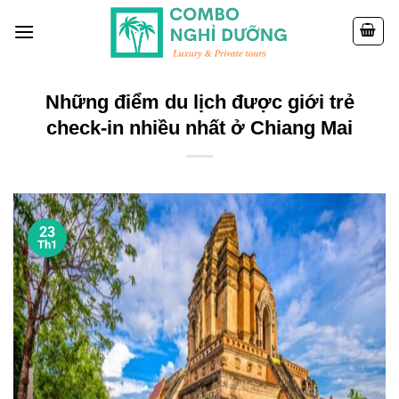
Skip
to
content
Những điểm du lịch được giới trẻ
check-in nhiều nhất ở Chiang Mai
23
Th1