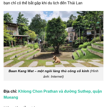
bạn chỉ có thể bắt gặp khi du lịch đến Thái Lan
Baan Kang Wat – một ngôi làng thủ công cổ kính
(Hình
ảnh: Internet)
Địa chỉ:
Khlong Chon Prathan và đường Suthep, quận
Mueang