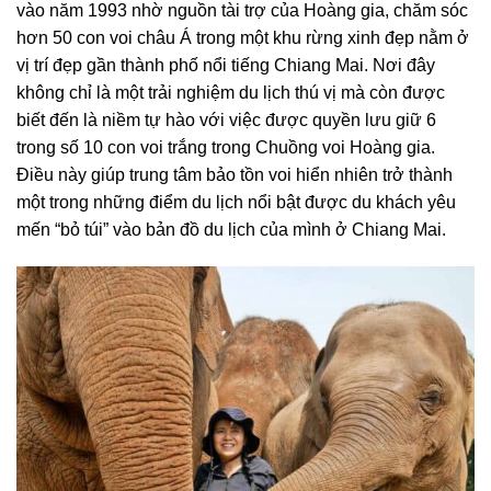
vào năm 1993 nhờ nguồn tài trợ của Hoàng gia, chăm sóc
hơn 50 con voi châu Á trong một khu rừng xinh đẹp nằm ở
vị trí đẹp gần thành phố nổi tiếng Chiang Mai. Nơi đây
không chỉ là một trải nghiệm du lịch thú vị mà còn được
biết đến là niềm tự hào với việc được quyền lưu giữ 6
trong số 10 con voi trắng trong Chuồng voi Hoàng gia.
Điều này giúp trung tâm bảo tồn voi hiển nhiên trở thành
một trong những điểm du lịch nổi bật được du khách yêu
mến “bỏ túi” vào bản đồ du lịch của mình ở Chiang Mai.