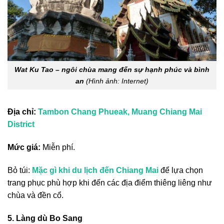
Wat Ku Tao – ngôi chùa mang đến sự hạnh phúc và bình
an
(Hình ảnh: Internet)
Địa chỉ:
Tambon Chang Phueak, Muang Chiang Mai
District
Mức giá:
Miễn phí.
Bỏ túi:
Mặc gì khi du lịch đến Chiang Mai
để lựa chọn
trang phục phù hợp khi đến các địa điểm thiêng liêng như
chùa và đền cổ.
5. Làng dù Bo Sang