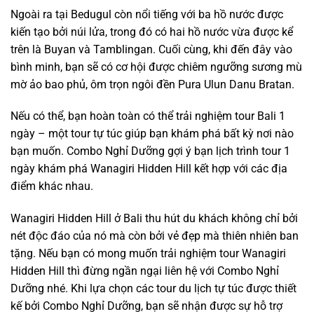
Ngoài ra tại Bedugul còn nổi tiếng với ba hồ nước được
kiến tạo bởi núi lửa, trong đó có hai hồ nước vừa được kể
trên là Buyan và Tamblingan. Cuối cùng, khi đến đây vào
bình minh, bạn sẽ có cơ hội được chiêm ngưỡng sương mù
mờ ảo bao phủ, ôm trọn ngôi đền Pura Ulun Danu Bratan.
Nếu có thể, bạn hoàn toàn có thể trải nghiệm tour Bali 1
ngày – một tour tự túc giúp bạn khám phá bất kỳ nơi nào
bạn muốn. Combo Nghỉ Dưỡng gợi ý bạn lịch trình tour 1
ngày khám phá Wanagiri Hidden Hill kết hợp với các địa
điểm khác nhau.
Wanagiri Hidden Hill ở Bali thu hút du khách không chỉ bởi
nét độc đáo của nó mà còn bởi vẻ đẹp mà thiên nhiên ban
tặng. Nếu bạn có mong muốn trải nghiệm tour Wanagiri
Hidden Hill thì đừng ngần ngại liên hệ với Combo Nghỉ
Dưỡng nhé. Khi lựa chọn các tour du lịch tự túc được thiết
kế bởi Combo Nghỉ Dưỡng, bạn sẽ nhận được sự hỗ trợ