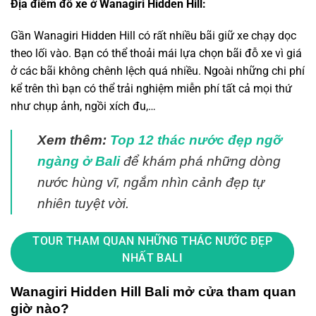
Địa điểm đỗ xe ở Wanagiri Hidden Hill:
Gần Wanagiri Hidden Hill có rất nhiều bãi giữ xe chạy dọc
theo lối vào. Bạn có thể thoải mái lựa chọn bãi đỗ xe vì giá
ở các bãi không chênh lệch quá nhiều. Ngoài những chi phí
kể trên thì bạn có thể trải nghiệm miễn phí tất cả mọi thứ
như chụp ảnh, ngồi xích đu,…
Xem thêm:
Top 12 thác nước đẹp ngỡ
ngàng ở Bali
để khám phá những dòng
nước hùng vĩ, ngắm nhìn cảnh đẹp tự
nhiên tuyệt vời.
TOUR THAM QUAN NHỮNG THÁC NƯỚC ĐẸP
NHẤT BALI
Wanagiri Hidden Hill Bali mở cửa tham quan
giờ nào?