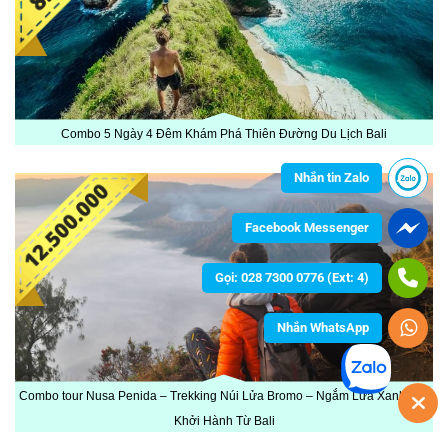
Combo 5 Ngày 4 Đêm Khám Phá Thiên Đường Du Lịch Bali
Nhắn tin Zalo
Facebook Messenger
Gọi: 028 7300 0776 (Ext: 4)
Nhắn WhatsApp
Combo tour Nusa Penida – Trekking Núi Lửa Bromo – Ngắm Lửa Xanh Ijen
Khởi Hành Từ Bali