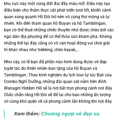
khu vực này một vùng đất đai đầy màu mỡ. Điều này tạo
điều kiện cho thảm thực vật phát triển tươi tốt, khiến cảnh
quan xung quanh Hồ Đôi trở nên vô cùng thơ mộng và tự
nhiên. Khi đến tham quan hồ Buyan và hồ Tamblingan,
bạn có thể thuê những chiếc thuyền nhỏ được chèo bởi các
ngư dân địa phương để có thể thỏa sức khám phá. Không
những thế tại đây cũng có vô vàn hoạt động vui chơi giải
trí khác nhau như trekking, chèo kayak,…
Như vậy, có lẽ bạn đã phần nào hình dung được vẻ đẹp
tuyệt tác do thiên nhiên ban tặng của hồ Buyan và
Tamblingan. Theo kinh nghiệm du lịch tour tự túc Bali của
Combo Nghỉ Dưỡng, những đài quan sát nằm trên đỉnh
Wanagiri Hidden Hill sẽ là nơi bắt trọn phong cảnh nơi đây.
Chắc chắn rằng Hồ Đôi sẽ để lại cho bạn những ấn tượng
vô cùng khó quên về cả phong cảnh lẫn không khí nơi đây.
Xem thêm:
Choáng ngợp vẻ đẹp xa