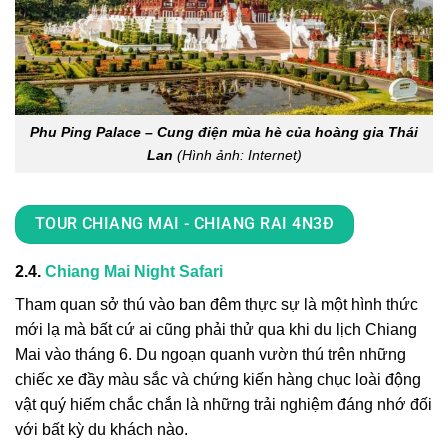
Phu Ping Palace – Cung điện mùa hè của hoàng gia Thái
Lan
(Hình ảnh: Internet)
TOUR CHIANG MAI - CHIANG RAI 4N3Đ
2.4.
Chiang Mai Night Safari
Tham quan sở thú vào ban đêm thực sự là một hình thức
mới lạ mà bất cứ ai cũng phải thử qua khi
du lịch Chiang
Mai
vào
tháng 6
. Du ngoạn quanh vườn thú trên những
chiếc xe đầy màu sắc và chứng kiến hàng chục loài động
vật quý hiếm chắc chắn là những trải nghiệm đáng nhớ đối
với bất kỳ du khách nào.