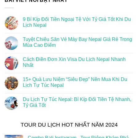
BÀI VIẾT NỔI BẬT NHẤT
9 Bí Kíp Đổi Tiền Ngoại Tệ Với Tỷ Giá Tốt Khi Du
Lịch Nepal
Tuyệt Chiêu Săn Vé Máy Bay Nepal Giá Rẻ Trong
Mùa Cao Điểm
Cách Điền Đơn Xin Visa Du Lịch Nepal Nhanh
Nhất
15+ Quà Lưu Niệm “Siêu Đẹp” Nên Mua Khi Du
Lịch Tự Túc Nepal
Du Lịch Tự Túc Nepal: Bí Kíp Đổi Tiền Tệ Nhanh,
Tỷ Giá Tốt
TOUR DU LỊCH HOT NHẤT NĂM 2024
Combo Bali Instagram - Tour Riêng Khám Phá