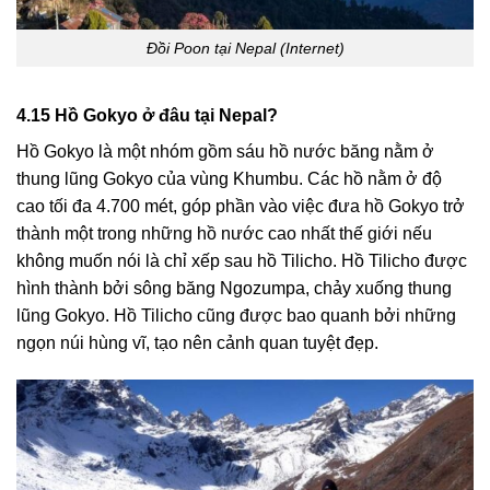
Đồi Poon tại Nepal (Internet)
4.15 Hồ Gokyo ở đâu tại Nepal?
Hồ Gokyo là một nhóm gồm sáu hồ nước băng nằm ở
thung lũng Gokyo của vùng Khumbu. Các hồ nằm ở độ
cao tối đa 4.700 mét, góp phần vào việc đưa hồ Gokyo trở
thành một trong những hồ nước cao nhất thế giới nếu
không muốn nói là chỉ xếp sau hồ Tilicho. Hồ Tilicho được
hình thành bởi sông băng Ngozumpa, chảy xuống thung
lũng Gokyo. Hồ Tilicho cũng được bao quanh bởi những
ngọn núi hùng vĩ, tạo nên cảnh quan tuyệt đẹp.