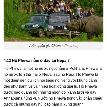
Vườn quốc gia Chitwan (Internet)
4.12 Hồ Phewa nằm ở đâu tại Nepal?
Hồ Phewa là một hồ nước ngọt nằm ở Pokhara. Phewa là
hồ nước lớn thứ hai ở Nepal sau hồ Rara. Hồ Phewa là
một điểm đến du lịch nổi tiếng nổi tiếng với khung cảnh
đẹp như tranh vẽ và nhiều hoạt động giải trí. Hồ Phewa
được bao quanh bởi những ngọn đồi xanh tươi và dãy
Annapurna hùng vĩ. Nước hồ Phewa trong vắt, phản chiếu
được cả những dãy núi cao nằm ở xung quanh.