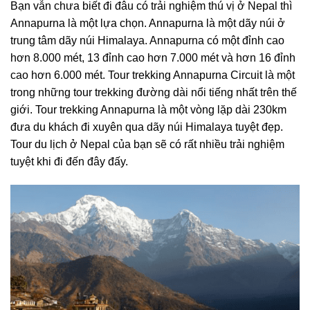
Bạn vẫn chưa biết đi đâu có trải nghiệm thú vị ở Nepal thì
Annapurna là một lựa chọn. Annapurna là một dãy núi ở
trung tâm dãy núi Himalaya. Annapurna có một đỉnh cao
hơn 8.000 mét, 13 đỉnh cao hơn 7.000 mét và hơn 16 đỉnh
cao hơn 6.000 mét. Tour trekking Annapurna Circuit là một
trong những tour trekking đường dài nổi tiếng nhất trên thế
giới. Tour trekking Annapurna là một vòng lặp dài 230km
đưa du khách đi xuyên qua dãy núi Himalaya tuyệt đẹp.
Tour du lịch ở Nepal của bạn sẽ có rất nhiều trải nghiệm
tuyệt khi đi đến đây đấy.