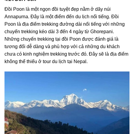
Đồi Poon là một ngọn đồi tuyệt đẹp nằm ở dãy núi
Annapurna. Đây là một điểm đến du lịch nổi tiếng. Đồi
Poon là địa điểm trekking đường dài nổi tiếng với những
chuyến trekking kéo dài 3 đến 4 ngày từ Ghorepani.
Những chuyến trekking tại đồi Poon được đánh giá là
tương đối dễ dàng và phù hợp với cả những du khách
chưa có kinh nghiệm trekking trước đó. Đây sẽ là địa điểm
không thể thiếu ở tour du lịch tại Nepal.