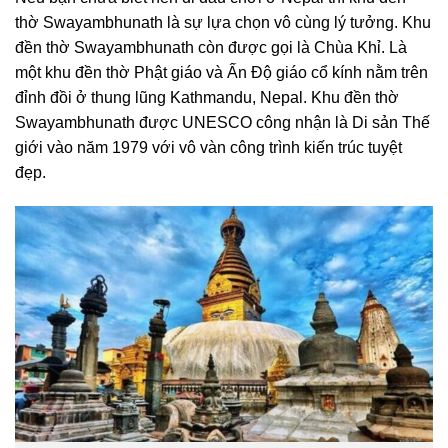
thờ Swayambhunath là sự lựa chọn vô cùng lý tưởng. Khu
đền thờ Swayambhunath còn được gọi là Chùa Khỉ. Là
một khu đền thờ Phật giáo và Ấn Độ giáo cổ kính nằm trên
đỉnh đồi ở thung lũng Kathmandu, Nepal. Khu đền thờ
Swayambhunath được UNESCO công nhận là Di sản Thế
giới vào năm 1979 với vô vàn công trình kiến trúc tuyệt
đẹp.