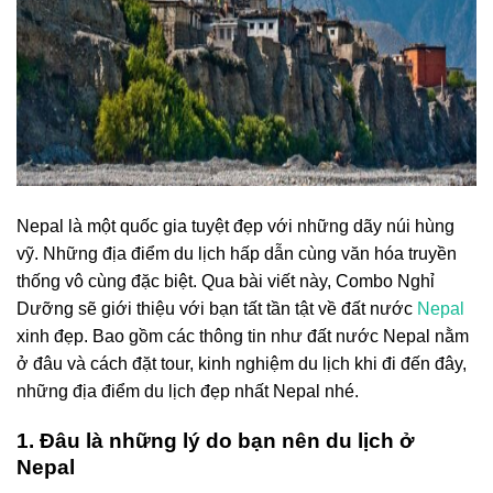
Nepal là một quốc gia tuyệt đẹp với những dãy núi hùng
vỹ. Những địa điểm du lịch hấp dẫn cùng văn hóa truyền
thống vô cùng đặc biệt. Qua bài viết này, Combo Nghỉ
Dưỡng sẽ giới thiệu với bạn tất tần tật về đất nước
Nepal
xinh đẹp. Bao gồm các thông tin như đất nước Nepal nằm
ở đâu và cách đặt tour, kinh nghiệm du lịch khi đi đến đây,
những địa điểm du lịch đẹp nhất Nepal nhé.
1. Đâu là những lý do bạn nên du lịch ở
Nepal