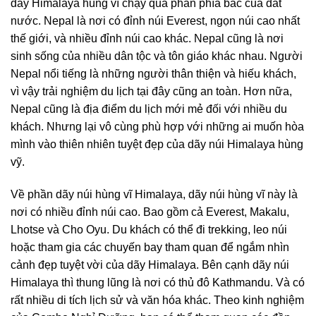
dãy Himalaya hùng vĩ chạy qua phần phía bắc của đất
nước. Nepal là nơi có đỉnh núi Everest, ngọn núi cao nhất
thế giới, và nhiều đỉnh núi cao khác. Nepal cũng là nơi
sinh sống của nhiều dân tộc và tôn giáo khác nhau. Người
Nepal nổi tiếng là những người thân thiện và hiếu khách,
vì vậy trải nghiệm du lịch tại đây cũng an toàn. Hơn nữa,
Nepal cũng là địa điểm du lịch mới mẻ đối với nhiều du
khách. Nhưng lại vô cùng phù hợp với những ai muốn hòa
mình vào thiên nhiên tuyệt đẹp của dãy núi Himalaya hùng
vỹ.
Về phần dãy núi hùng vĩ Himalaya, dãy núi hùng vĩ này là
nơi có nhiều đỉnh núi cao. Bao gồm cả Everest, Makalu,
Lhotse và Cho Oyu. Du khách có thể đi trekking, leo núi
hoặc tham gia các chuyến bay tham quan để ngắm nhìn
cảnh đẹp tuyệt vời của dãy Himalaya. Bên cạnh dãy núi
Himalaya thì thung lũng là nơi có thủ đô Kathmandu. Và có
rất nhiều di tích lịch sử và văn hóa khác. Theo kinh nghiệm