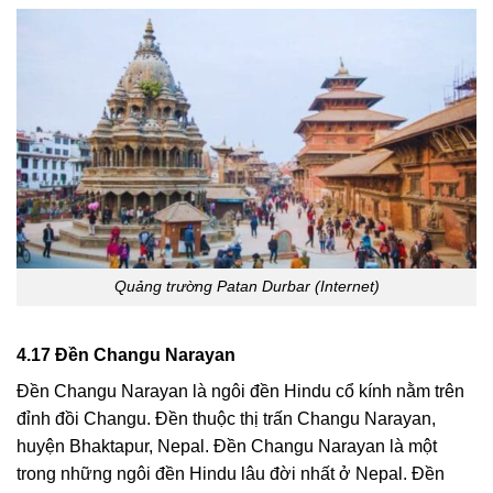
Quảng trường Patan Durbar (Internet)
4.17 Đền Changu Narayan
Đền Changu Narayan là ngôi đền Hindu cổ kính nằm trên
đỉnh đồi Changu. Đền thuộc thị trấn Changu Narayan,
huyện Bhaktapur, Nepal. Đền Changu Narayan là một
trong những ngôi đền Hindu lâu đời nhất ở Nepal. Đền