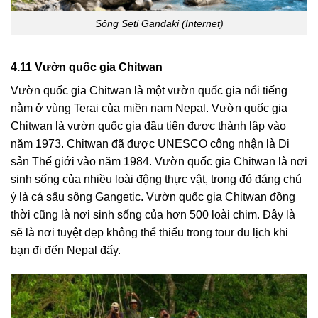
Sông Seti Gandaki (Internet)
4.11 Vườn quốc gia Chitwan
Vườn quốc gia Chitwan là một vườn quốc gia nổi tiếng
nằm ở vùng Terai của miền nam Nepal. Vườn quốc gia
Chitwan là vườn quốc gia đầu tiên được thành lập vào
năm 1973. Chitwan đã được UNESCO công nhận là Di
sản Thế giới vào năm 1984. Vườn quốc gia Chitwan là nơi
sinh sống của nhiều loài động thực vật, trong đó đáng chú
ý là cá sấu sông Gangetic. Vườn quốc gia Chitwan đồng
thời cũng là nơi sinh sống của hơn 500 loài chim. Đây là
sẽ là nơi tuyệt đẹp không thể thiếu trong tour du lịch khi
bạn đi đến Nepal đấy.