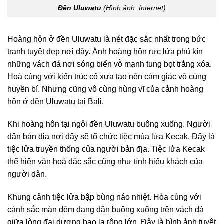
Đền Uluwatu
(Hình ảnh: Internet)
Hoàng hôn ở đền Uluwatu là nét đặc sắc nhất trong bức
tranh tuyệt đẹp nơi đây. Ánh hoàng hôn rực lửa phủ kín
những vách đá nơi sóng biển vỗ mạnh tung bọt trắng xóa.
Hoà cùng với kiến trúc cổ xưa tạo nên cảm giác vô cùng
huyền bí. Nhưng cũng vô cùng hùng vĩ của cảnh hoàng
hôn ở đền Uluwatu tại Bali.
Khi hoàng hôn tại ngôi đền Uluwatu buông xuống. Người
dân bản địa nơi đây sẽ tổ chức tiệc múa lửa Kecak. Đây là
tiệc lửa truyền thống của người bản địa. Tiệc lửa Kecak
thể hiện văn hoá đặc sắc cũng như tính hiếu khách của
người dân.
Khung cảnh tiệc lửa bập bùng náo nhiệt. Hòa cùng với
cảnh sắc màn đêm đang dần buông xuống trên vách đá
giữa lòng đại dương bao la rộng lớn. Đây là hình ảnh tuyệt