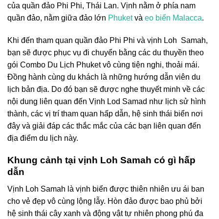
của quần đảo Phi Phi, Thái Lan. Vịnh nằm ở phía nam
quần đảo,
nằm giữa đảo lớn
Phuket
và
eo biển Malacca
.
Khi đến tham quan quần đảo Phi Phi và vịnh Loh Samah,
bạn sẽ được phục vụ đi chuyển bằng các du thuyền theo
gói
Combo Du Lịch Phuket
vô cùng tiện nghi, thoải mái.
Đồng hành cùng du khách là những hướng dẫn viên du
lịch bản địa. Do đó bạn sẽ được nghe thuyết minh về các
nội dung liên quan đến Vịnh Lod Samad như lịch sử hình
thành, các vị trí tham quan hấp dẫn, hệ sinh thái biển nơi
đây và giải đáp các thắc mắc của các bạn liên quan đến
địa điểm du lịch này.
Khung cảnh tại vịnh Loh Samah có gì hấp
dẫn
Vịnh Loh Samah là vịnh biển được thiên nhiên ưu ái ban
cho vẻ đẹp vô cùng lộng lẫy. Hòn đảo được bao phủ bởi
hệ sinh thái cây xanh và động vật tự nhiên phong phú đa