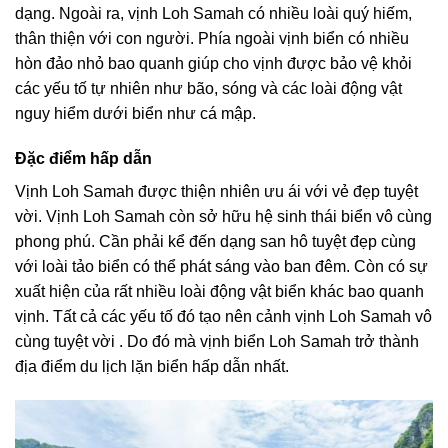
dạng. Ngoài ra, vịnh Loh Samah có nhiều loài quý hiếm,
thân thiện với con người. Phía ngoài vịnh biển có nhiều
hòn đảo nhỏ bao quanh giúp cho vịnh được bảo vệ khỏi
các yếu tố tự nhiên như bão, sóng và các loài động vật
nguy hiểm dưới biển như cá mập.
Đặc điểm hấp dẫn
Vịnh Loh Samah được thiện nhiên ưu ái với vẻ đẹp tuyệt
vời. Vịnh Loh Samah còn sở hữu hệ sinh thái biển vô cùng
phong phú. Cần phải kể đến dạng san hô tuyệt đẹp cùng
với loài tảo biển có thể phát sáng vào ban đêm. Còn có sự
xuất hiện của rất nhiều loài động vật biển khác bao quanh
vịnh. Tất cả các yếu tố đó tạo nên cảnh vịnh Loh Samah vô
cùng tuyệt vời . Do đó mà vịnh biển Loh Samah trở thành
địa điểm du lịch lặn biển hấp dẫn nhất.