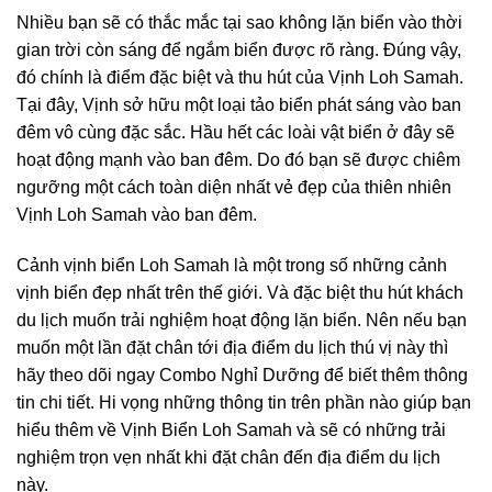
Nhiều bạn sẽ có thắc mắc tại sao không lặn biển vào thời
gian trời còn sáng để ngắm biển được rõ ràng. Đúng vậy,
đó chính là điểm đặc biệt và thu hút của Vịnh Loh Samah.
Tại đây, Vịnh sở hữu một loại tảo biển phát sáng vào ban
đêm vô cùng đặc sắc. Hầu hết các loài vật biển ở đây sẽ
hoạt động mạnh vào ban đêm. Do đó bạn sẽ được chiêm
ngưỡng một cách toàn diện nhất vẻ đẹp của thiên nhiên
Vịnh Loh Samah vào ban đêm.
Cảnh vịnh biển Loh Samah là một trong số những cảnh
vịnh biển đẹp nhất trên thế giới. Và đặc biệt thu hút khách
du lịch muốn trải nghiệm hoạt động lặn biển. Nên nếu bạn
muốn một lần đặt chân tới địa điểm du lịch thú vị này thì
hãy theo dõi ngay Combo Nghỉ Dưỡng để biết thêm thông
tin chi tiết. Hi vọng những thông tin trên phần nào giúp bạn
hiểu thêm về Vịnh Biển Loh Samah và sẽ có những trải
nghiệm trọn vẹn nhất khi đặt chân đến địa điểm du lịch
này.