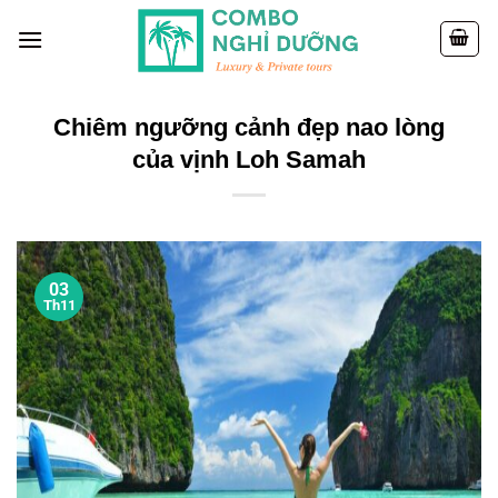
Skip
to
content
Chiêm ngưỡng cảnh đẹp nao lòng
của vịnh Loh Samah
03
Th11