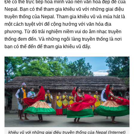
Để có thể trực tiếp hoà mình vào nền văn hoá đẹp đẽ của
Nepal. Bạn có thể tham gia khiêu vũ với những giai điệu
truyền thống của Nepal. Tham gia khiêu vũ và múa hát là
một cách tuyệt vời để cộng hưởng với văn hóa địa
phương. Từ đó trải nghiệm niềm vui do âm nhạc truyền
thống đem đến. Và những ngôi làng truyền thống là nơi
bạn có thể đến để tham gia khiêu vũ đấy.
khiêu vũ với những giai điệu truyền thống của Nepal (Internet)