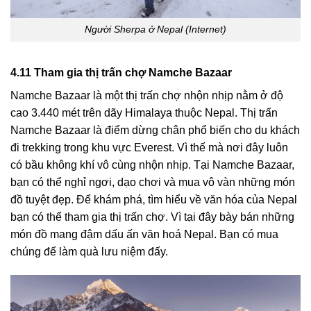
Người Sherpa ở Nepal (Internet)
4.11 Tham gia thị trấn chợ Namche Bazaar
Namche Bazaar là một thị trấn chợ nhộn nhịp nằm ở độ
cao 3.440 mét trên dãy Himalaya thuộc Nepal. Thị trấn
Namche Bazaar là điểm dừng chân phổ biến cho du khách
đi trekking trong khu vực Everest. Vì thế mà nơi đây luôn
có bầu không khí vô cùng nhộn nhịp. Tại Namche Bazaar,
bạn có thể nghỉ ngơi, dạo chơi và mua vô vàn những món
đồ tuyệt đẹp. Để khám phá, tìm hiểu về văn hóa của Nepal
bạn có thể tham gia thị trấn chợ. Vì tại đây bày bán những
món đồ mang đậm dấu ấn văn hoá Nepal. Bạn có mua
chúng để làm quà lưu niệm đấy.