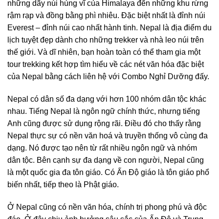
những dãy núi hùng vĩ của Himalaya đến những khu rừng
rậm rạp và đồng bằng phì nhiêu. Đặc biệt nhất là đỉnh núi
Everest – đỉnh núi cao nhất hành tinh. Nepal là địa điểm du
lịch tuyệt đẹp dành cho những trekker và nhà leo núi trên
thế giới. Và dĩ nhiên, bạn hoàn toàn có thể tham gia một
tour trekking kết hợp tìm hiểu về các nét văn hóa đặc biệt
của Nepal bằng cách liên hệ với Combo Nghỉ Dưỡng đấy.
Nepal có dân số đa dạng với hơn 100 nhóm dân tộc khác
nhau. Tiếng Nepal là ngôn ngữ chính thức, nhưng tiếng
Anh cũng được sử dụng rộng rãi. Điều đó cho thấy rằng
Nepal thực sự có nền văn hoá và truyền thống vô cùng đa
dạng. Nó được tạo nên từ rất nhiều ngôn ngữ và nhóm
dân tộc. Bên cạnh sự đa dạng về con người, Nepal cũng
là một quốc gia đa tôn giáo. Có Ấn Độ giáo là tôn giáo phổ
biến nhất, tiếp theo là Phật giáo.
Ở Nepal cũng có nền văn hóa, chính trị phong phú và độc