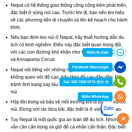
Nepal có hệ thống giao thông công cộng kém phát triển,
đặc biệt ở vùng núi cao. Trước khi đi, bạn nên tìm hiểu
về các phương tiện di chuyển và lên kế hoạch cho hành
trình.
Nếu bạn định leo núi ở Nepal, hãy thuê hướng dẫn du
lịch có kinh nghiệm. Điều này đặc biệt quan trọng đối
với các con đường khó khăn như Everest Base Camp
Nhắn tin Zalo
và Annapurna Circuit.
Facebook Messenger
Nepal nổi tiếng với những ngọn núi cao. Nếu bạn
không quen với độ cao, hãy tăng độ cao dần dần. Để
Gọi: 028 7300 0776 (Ext: 4)
tránh tình trạng say tàu xe hoặc cơn đau đầu khi đi leo
núi
Nhắn WhatsApp
Hãy tôn trọng và bảo vệ môi trường khi đi du lịch và leo
núi. Đừng vứt rác bừa bãi, đặc biệt là ở vùng núi cao.
Tuy Nepal là một quốc gia an toàn để du lịch. Nhưng
vẫn cần cẩn trọng và giữ đồ cá nhân cẩn thận. Đặc biệt