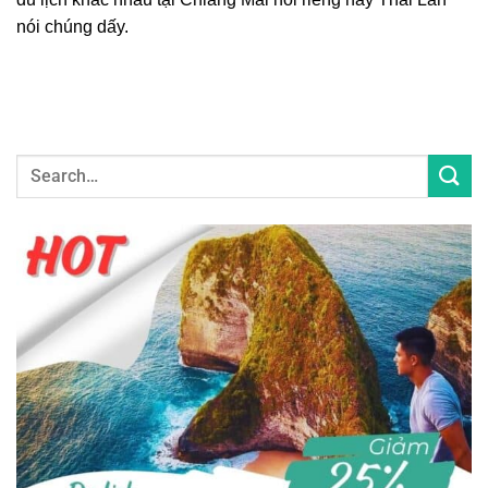
nói chúng dấy.