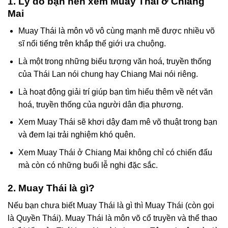
1. Lý do bạn nên xem Muay Thái ở Chiang
Mai
Muay Thái là môn võ vô cùng mạnh mẽ được nhiều võ
sĩ nổi tiếng trên khắp thế giới ưa chuộng.
Là một trong những biểu tượng văn hoá, truyền thống
của Thái Lan nói chung hay Chiang Mai nói riêng.
Là hoạt động giải trí giúp bạn tìm hiểu thêm về nét văn
hoá, truyền thống của người dân địa phương.
Xem Muay Thái sẽ khơi dậy đam mê võ thuật trong bạn
và đem lại trải nghiệm khó quên.
Xem Muay Thái ở Chiang Mai không chỉ có chiến đấu
mà còn có những buổi lễ nghi đặc sắc.
2. Muay Thái là gì?
Nếu bạn chưa biết Muay Thái là gì thì Muay Thái (còn gọi
là Quyền Thái). Muay Thái là môn võ cổ truyền và thể thao