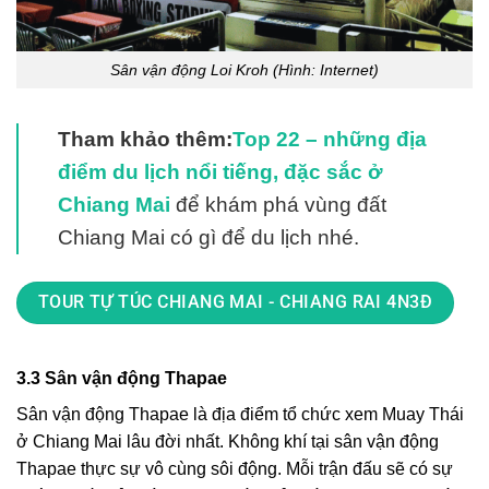
Sân vận động Loi Kroh (Hình: Internet)
Tham khảo thêm:
Top 22 – những địa
điểm du lịch nổi tiếng, đặc sắc ở
Chiang Mai
để khám phá vùng đất
Chiang Mai có gì để du lịch nhé.
TOUR TỰ TÚC CHIANG MAI - CHIANG RAI 4N3Đ
3.3 Sân vận động Thapae
Sân vận động Thapae là địa điểm tổ chức xem Muay Thái
ở Chiang Mai lâu đời nhất. Không khí tại sân vận động
Thapae thực sự vô cùng sôi động. Mỗi trận đấu sẽ có sự