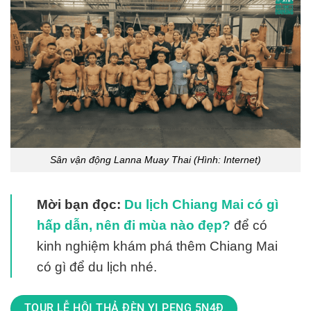
Sân vận động Lanna Muay Thai (Hình: Internet)
Mời bạn đọc
:
Du lịch Chiang Mai có gì
hấp dẫn, nên đi mùa nào đẹp?
để có
kinh nghiệm khám phá thêm Chiang Mai
có gì để du lịch nhé.
TOUR LỄ HỘI THẢ ĐÈN YI PENG 5N4Đ