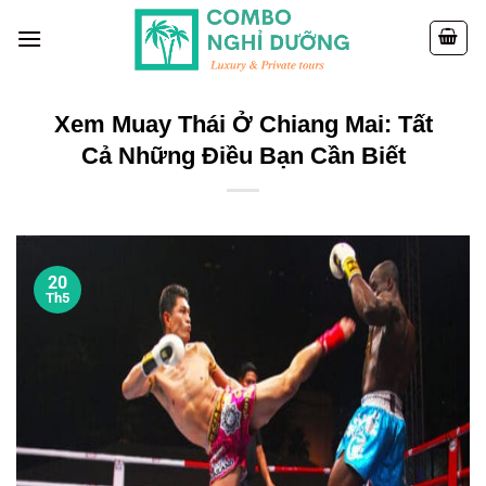
Skip
to
content
Xem Muay Thái Ở Chiang Mai: Tất
Cả Những Điều Bạn Cần Biết
20
Th5