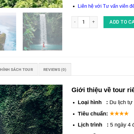
Liên hệ với Tư vấn viên để k
Tour Riêng Bali 5 Ngày 4 Đêm 
ADD TO C
HÍNH SÁCH TOUR
REVIEWS (0)
Giới thiệu về tour r
Loại hình :
Du lịch tự
Tiêu chuẩn:
★★★★
Lịch trình :
5 ngày 4 