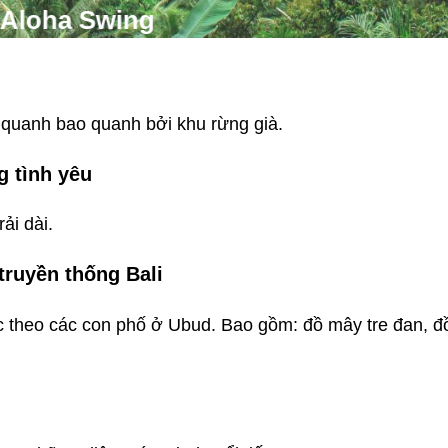
Aloha Swing
 quanh bao quanh bởi khu rừng già.
 tình yêu
ải dài.
truyền thống Bali
ọc theo các con phố ở Ubud. Bao gồm:
đồ mây tre đan, đ