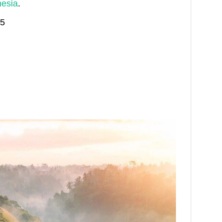
nesia
.
25