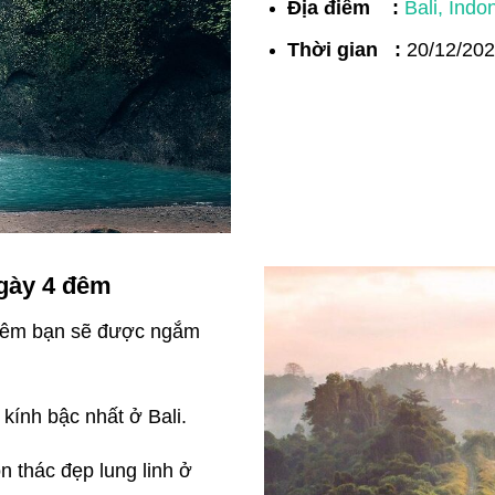
Địa điểm :
Bali, Indo
Thời gian :
20/12/20
ngày 4 đêm
4 đêm bạn sẽ được ngắm
 kính
bậc nhất ở Bali
.
n thác đẹp lung linh ở