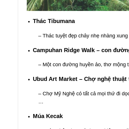
Thác Tibumana
– Thác tuyệt đẹp chảy nhẹ nhàng xung
Campuhan Ridge Walk – con đường
– Một con đường huyền ảo, thơ mộng tr
Ubud Art Market – Chợ nghệ thuật 
– C
hợ Mỹ Nghệ có tất cả mọi thứ đi d
…
Múa Kecak