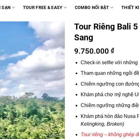
 SẠN
TOUR FREE & EASY
COMBO NỔI BẬT
THIẾT K
Tour Riêng Bali 
Sang
9.750.000
₫
Check-in selfie với những
Tham quan những ngôi đền 
Chiêm ngưỡng con đườn
Khám phá chợ mỹ nghệ
U
Chiêm ngưỡng những đi
Khám phá hòn đảo
Nusa 
Kelingking, Broken)
Tour riêng – không ghép đ