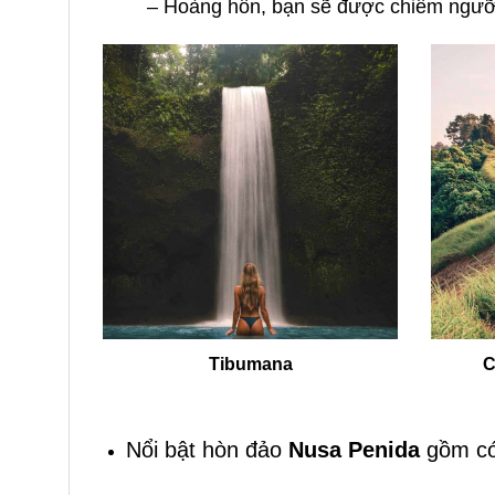
–
Hoàng hôn, bạn sẽ được chiêm ngưỡn
Tibumana
C
Nổi bật hòn đảo
Nusa Penida
gồm có