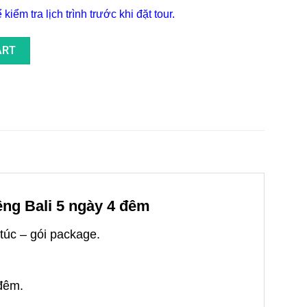
iểm tra lịch trình trước khi đặt tour.
Ở Resort 4* Siêu Sang quantity
ART
iêng Bali 5 ngày 4 đêm
 túc – gói package.
đêm.