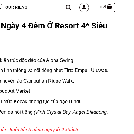
0
₫
Ế TOUR RIÊNG
5 Ngày 4 Đêm Ở Resort 4* Siêu
 kiến trúc độc đáo của
Aloha Swing
.
linh thiêng và nổi tiếng như:
Tirta Empul
,
Uluwatu.
g huyền ảo
Campuhan Ridge Walk
.
bud Art Market
ệu
múa Kecak
phong tục của đạo Hindu.
Penida
nổi tiếng
(
Vịnh Crystal Bay, Angel Billabong,
oàn, khởi hành hàng ngày từ 2 khách.