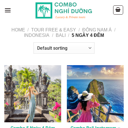
Skip
to
content
HOME
/
TOUR FREE & EASY
/
ĐÔNG NAM Á
/
INDONESIA
/
BALI
/
5 NGÀY 4 ĐÊM