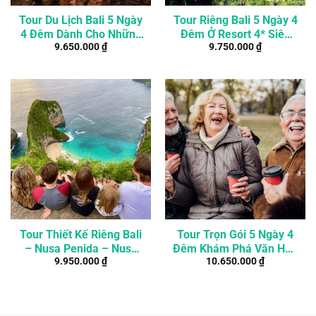
Tour Du Lịch Bali 5 Ngày
Tour Riêng Bali 5 Ngày 4
4 Đêm Dành Cho Những
Đêm Ở Resort 4* Siêu
9.650.000
₫
9.750.000
₫
Người Ưa Thích Mạo
Sang
Hiểm
Tour Thiết Kế Riêng Bali
Tour Trọn Gói 5 Ngày 4
– Nusa Penida – Nusa
Đêm Khám Phá Văn Hóa
9.950.000
₫
10.650.000
₫
Lembongan 5 Ngày 4
Bali Dành Cho Người Cao
Đêm
Tuổi