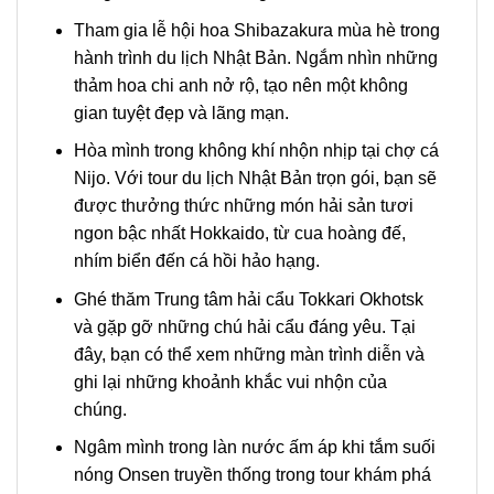
Tham gia lễ hội hoa Shibazakura
mùa hè
trong
hành trình
du lịch Nhật Bản
. Ngắm nhìn những
thảm hoa chi anh nở rộ, tạo nên một không
gian tuyệt đẹp và lãng mạn.
Hòa mình trong không khí nhộn nhịp tại chợ cá
Nijo. Với
tour du lịch Nhật Bản trọn gói,
bạn sẽ
được thưởng thức những món hải sản tươi
ngon bậc nhất Hokkaido, từ cua hoàng đế,
nhím biển đến cá hồi hảo hạng.
Ghé thăm Trung tâm hải cẩu Tokkari Okhotsk
và gặp gỡ những chú hải cẩu đáng yêu. Tại
đây, bạn có thể xem những màn trình diễn và
ghi lại những khoảnh khắc vui nhộn của
chúng.
Ngâm mình trong làn nước ấm áp khi tắm suối
nóng Onsen truyền thống trong
tour
khám phá