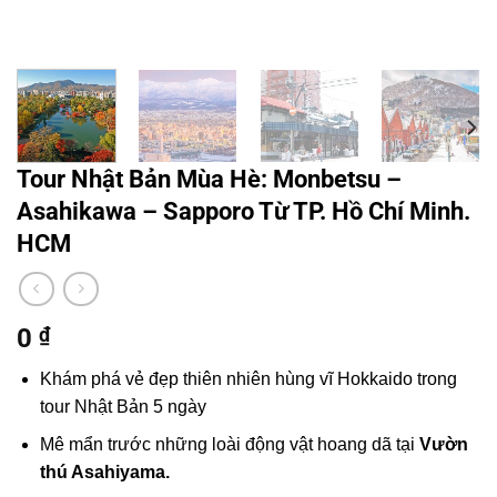
Tour Nhật Bản Mùa Hè: Monbetsu –
Asahikawa – Sapporo Từ TP. Hồ Chí Minh.
HCM
0
₫
Khám phá vẻ đẹp thiên nhiên hùng vĩ Hokkaido trong
tour Nhật Bản 5 ngày
Mê mẩn trước những loài động vật hoang dã tại
Vườn
thú Asahiyama.