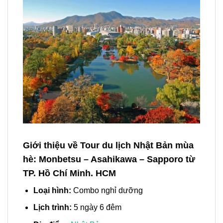
Giới thiệu về Tour du lịch Nhật Bản mùa
hè: Monbetsu – Asahikawa – Sapporo từ
TP. Hồ Chí Minh. HCM
Loại hình:
Combo nghỉ dưỡng
Lịch trình:
5 ngày 6 đêm