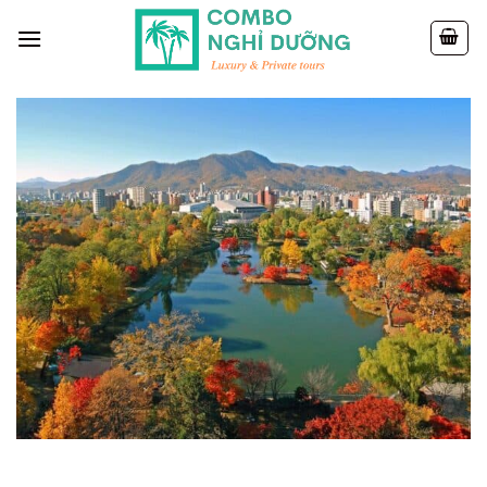
Skip
to
content