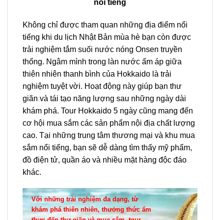
nổi tiếng
Không chỉ được tham quan những địa điểm nổi
tiếng khi
du lịch Nhật Bản mùa hè
bạn còn được
trải nghiệm tắm suối nước nóng Onsen truyền
thống. Ngâm mình trong làn nước ấm áp giữa
thiên nhiên thanh bình của Hokkaido là trải
nghiệm tuyệt vời. Hoạt động này giúp bạn thư
giãn và tái tạo năng lượng sau những ngày dài
khám phá. Tour Hokkaido 5 ngày cũng mang đến
cơ hội mua sắm các sản phẩm nội địa chất lượng
cao. Tại những trung tâm thương mại và khu mua
sắm nổi tiếng, bạn sẽ dễ dàng tìm thấy mỹ phẩm,
đồ điện tử, quần áo và nhiều mặt hàng độc đáo
khác.
Với những trải nghiệm đa dạng, từ
khám phá thiên nhiên, thưởng thức ẩm
thực đến thư giãn và mua sắm, tour