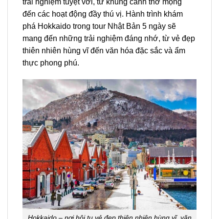
trải nghiệm tuyệt vời, từ khung cảnh thơ mộng
đến các hoạt động đầy thú vị. Hành trình khám
phá Hokkaido trong
tour Nhật Bản 5 ngày
sẽ
mang đến những trải nghiệm đáng nhớ, từ vẻ đẹp
thiên nhiên hùng vĩ đến văn hóa đặc sắc và ẩm
thực phong phú.
Hokkaido – nơi hội tụ vẻ đẹp thiên nhiên hùng vĩ, văn