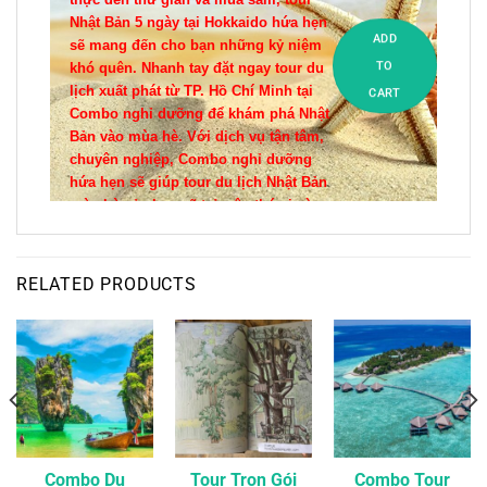
Nhật Bản 5 ngày tại Hokkaido hứa hẹn
ADD
sẽ mang đến cho bạn những kỷ niệm
TO
khó quên. Nhanh tay đặt ngay tour du
lịch xuất phát từ TP. Hồ Chí Minh tại
CART
Combo nghỉ dưỡng để khám phá Nhật
Bản vào mùa hè. Với dịch vụ tận tâm,
chuyên nghiệp, Combo nghỉ dưỡng
hứa hẹn sẽ giúp tour du lịch Nhật Bản
mùa hè của bạn sẽ trở nên thú vị và
mang lại nhiều kinh nghiệm hơn bao
giờ hết.
RELATED PRODUCTS
Combo Du
Tour Trọn Gói
Combo Tour