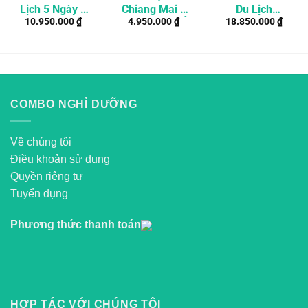
Lịch 5 Ngày 4
Chiang Mai 3
Du Lịch
10.950.000
₫
4.950.000
₫
18.850.000
₫
Đêm Phuket –
Ngày 2 Đêm Ở
Maldives 4
Bangkok Khởi
Resort Nhà
Ngày 3 Đêm
Hành Từ 2
Trên Cây
Cao Cấp Ở
Người
Resort
Adaaran Club
Rannalhi 4*
COMBO NGHỈ DƯỠNG
Về chúng tôi
Điều khoản sử dụng
Quyền riêng tư
Tuyển dụng
Phương thức thanh toán
HỢP TÁC VỚI CHÚNG TÔI