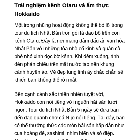
Trải nghiệm kênh Otaru và ẩm thực
Hokkaido
Một trong những hoạt động không thể bỏ lỡ trong
tour du lịch Nhật Bản trọn gói là dạo bộ trên con
kênh Otaru. Đây là nơi mang đậm dấu ấn văn hóa
Nhật Bản với những tòa nhà cổ kính và quán cà
phê nhỏ xinh dọc bờ kênh. Khi đêm xuống, ánh
đèn phản chiếu trên mặt nước tạo nên khung
cảnh huyền ảo. Vẻ đẹp lung linh ấy chắc chắn sẽ
khiến bạn không thể rời mắt.
Bên cạnh cảnh sắc thiên nhiên tuyệt vời,
Hokkaido còn nổi tiếng với nguồn hải sản tươi
ngon. Tour du lịch Nhật Bản 5 ngày sẽ đưa bạn
đến dạo quanh chợ cá Nijo nổi tiếng. Tại đây, bạn
có thể thưởng thức các món hải sản hấp dẫn như
cua hoàng đế, sashimi, nhím biển và sò điệp.