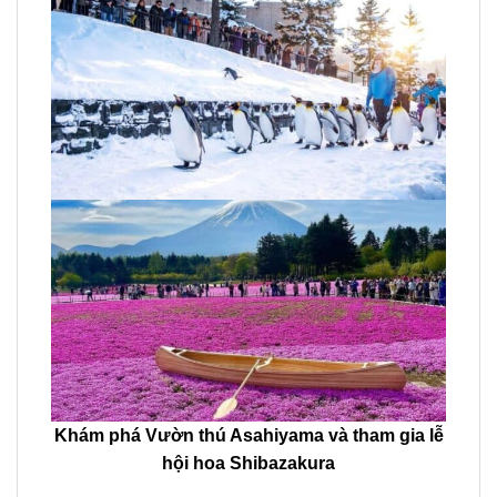
Khám phá Vườn thú Asahiyama và tham gia lễ
hội hoa Shibazakura