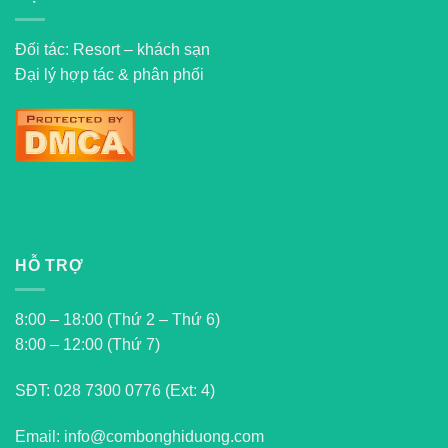
Đối tác: Resort – khách sạn
Đại lý hợp tác & phân phối
HỖ TRỢ
8:00 – 18:00 (Thứ 2 – Thứ 6)
8:00 – 12:00 (Thứ 7)
SĐT:
028 7300 0776 (Ext: 4)
Email: info@combonghiduong.com