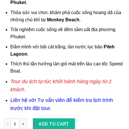
Phuket
.
Thỏa sức vui chơi, khám phá cuộc sống hoang dã của
những chú khỉ tại
Monkey Beach
.
Trải nghiệm cuộc sống về đêm sầm uất địa phương
Phuket.
Đắm mình với bãi cát trắng, làn nước lục bảo
Pileh
Lagoon
.
Thích thú tận hưởng làn gió mát trên tàu cao tốc Speed
Boat.
Tour du lịch tự túc khởi hành hàng ngày từ 2
khách.
Liên hệ với Tư vấn viên để kiểm tra lịch trình
trước khi đặt tour.
Tour Du Lịch Nghỉ Dưỡng Phuket - Vịnh Maya - Koh Phi Phi 3N2
ADD TO CART