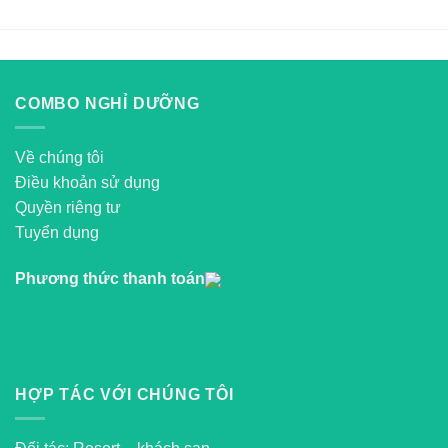
Ngày 3 Đêm
Đêm Cho Cặp
Penida – Nusa
Cao Cấp Ở
Đôi
Lembongan 6
Resort
Ngày 5 Đêm
Adaaran Club
Rannalhi 4*
COMBO NGHỈ DƯỠNG
Về chúng tôi
Điều khoản sử dụng
Quyền riêng tư
Tuyển dụng
Phương thức thanh toán
HỢP TÁC VỚI CHÚNG TÔI