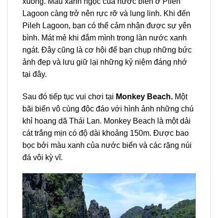
xuống. Màu xanh ngọc của nước biển ở Pileh
Lagoon càng trở nên rực rỡ và lung linh. Khi đến
Pileh Lagoon, bạn có thể cảm nhận được sự yên
bình. Mát mẻ khi đắm mình trong làn nước xanh
ngát. Đây cũng là cơ hội để bạn chụp những bức
ảnh đẹp và lưu giữ lại những kỷ niệm đáng nhớ
tại đây.
Sau đó tiếp tục vui chơi tại
Monkey Beach.
M
ột
bãi biển vô cùng độc đáo với hình ảnh những chú
khỉ hoang dã Thái Lan. Monkey Beach là một dải
cát trắng mịn có độ dài khoảng 150m. Được bao
bọc bởi màu xanh của nước biển và các rặng núi
đá vôi kỳ vĩ.