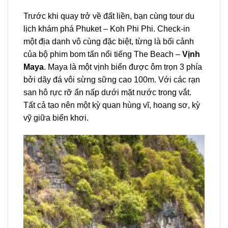
Trước khi quay trở về đất liền, bạn cùng
tour
du
lịch khám phá
Phuket
–
Koh Phi Phi.
Check-in
một địa danh vô cùng đặc biệt, từng là bối cảnh
của bộ phim bom tấn nổi tiếng The Beach –
Vịnh
Maya
. Maya là một vịnh biển được ôm trọn 3 phía
bởi dãy đá vôi sừng sững cao 100m. Với các rạn
san hô rực rỡ ẩn nấp dưới mặt nước trong vắt.
Tất cả tạo nên một kỳ quan hùng vĩ, hoang sơ, kỳ
vỹ giữa biển khơi.