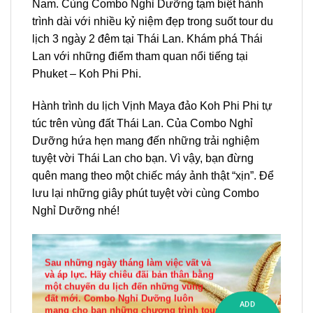
Nam. Cùng
Combo
Nghỉ Dưỡng tạm biệt hành
trình dài với nhiều kỷ niệm đẹp trong suốt
tour
du
lịch
3 ngày 2 đêm tại Thái Lan. Khám phá
Thái
Lan
với những điểm tham quan nổi tiếng tại
Phuket – Koh Phi Phi
.
Hành trình
du lịch
Vịnh Maya đảo Koh Phi Phi tự
túc trên vùng đất
Thái Lan.
Của
Combo
Nghỉ
Dưỡng hứa hẹn mang đến những trải nghiệm
tuyệt vời Thái Lan cho bạn. Vì vậy, bạn đừng
quên mang theo một chiếc máy ảnh thật “xịn”. Để
lưu lại những giây phút tuyệt vời cùng Combo
Nghỉ Dưỡng nhé!
Sau những ngày tháng làm việc vất vả
và áp lực. Hãy chiêu đãi bản thân bằng
một chuyến du lịch đến những vùng
đất mới. Combo Nghỉ Dưỡng luôn
ADD
mang cho bạn những chương trình tour