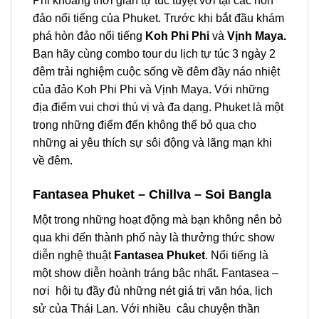
Phi khoảng thời gian tự túc tuyệt vời tại các hòn
đảo nổi tiếng của Phuket. Trước khi bắt đầu khám
phá hòn đảo nổi tiếng
Koh Phi Phi
và
Vịnh Maya.
Bạn hãy cùng combo tour du lịch
tự túc
3 ngày 2
đêm trải nghiệm cuộc sống về đêm đầy náo nhiệt
của đảo Koh Phi Phi và Vịnh Maya. Với những
địa điểm vui chơi thú vị và đa dạng. Phuket là một
trong những điểm đến không thể bỏ qua cho
những ai yêu thích sự sôi động và lãng mạn khi
về đêm.
Fantasea Phuket – Chillva – Soi Bangla
Một trong những hoạt động mà bạn không nên bỏ
qua khi đến thành phố này là thưởng thức show
diễn nghệ thuật
Fantasea Phuket
. Nổi tiếng là
một show diễn hoành tráng bậc nhất. Fantasea –
nơi hội tụ đầy đủ những nét giá trị văn hóa, lịch
sử của Thái Lan. Với nhiều câu chuyện thần