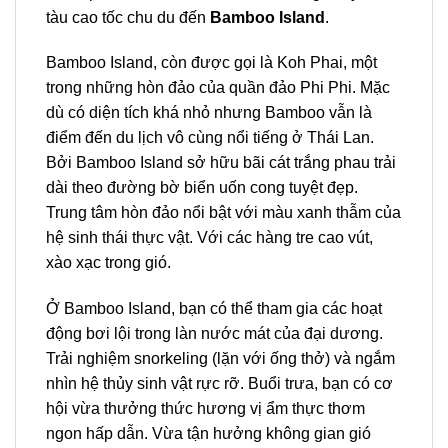
tàu cao tốc chu du đến
Bamboo Island
.
Bamboo Island, còn được gọi là Koh Phai, một
trong những hòn đảo của quần đảo Phi Phi. Mặc
dù có diện tích khá nhỏ nhưng Bamboo
vẫn là
điểm đến du lịch vô cùng nổi tiếng ở Thái Lan.
Bởi Bamboo Island
sở hữu bãi cát trắng phau trải
dài theo đường bờ biển uốn cong tuyệt đẹp.
Trung tâm hòn đảo nổi bật với màu xanh thẫm của
hệ sinh thái thực vật. Với các hàng tre cao vút,
xào xạc trong gió.
Ở Bamboo Island, bạn có thể tham gia các hoạt
động bơi lội trong làn nước mát của đại dương.
Trải nghiệm snorkeling (lặn với ống thở) và ngắm
nhìn hệ thủy sinh vật rực rỡ. Buổi trưa, bạn có cơ
hội vừa thưởng thức hương vị ẩm thực thơm
ngon hấp dẫn. Vừa tận hưởng không gian gió