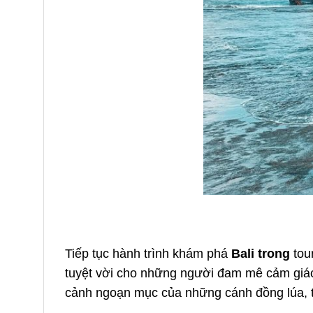
Tiếp tục hành trình khám phá
Bali trong
tou
tuyệt vời cho những người đam mê cảm giác
cảnh ngoạn mục của những cánh đồng lúa, t