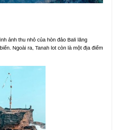
nh ảnh thu nhỏ của hòn đảo Bali lãng
n biển. Ngoài ra, Tanah lot còn là một địa điểm