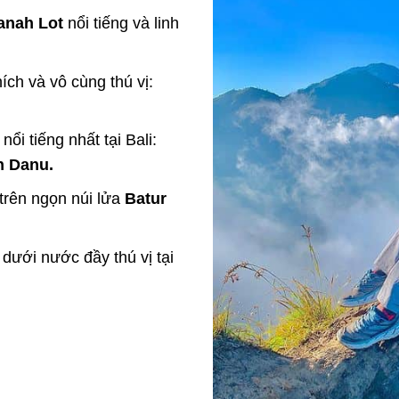
anah Lot
nổi tiếng và linh
ích và vô cùng thú vị:
ổi tiếng nhất tại Bali:
n Danu.
trên ngọn núi lửa
Batur
 dưới nước đầy thú vị tại