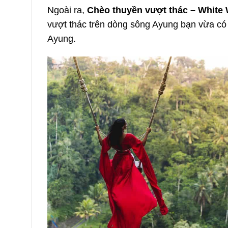
Ngoài ra,
Chèo thuyền vượt thác – White 
vượt thác trên dòng sông Ayung bạn vừa có 
Ayung.