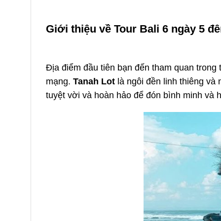
Giới thiệu về Tour Bali 6 ngày 5
Địa điểm đầu tiên bạn đến tham quan trong
mạng.
Tanah Lot
là ngôi đền linh thiêng và 
tuyệt vời và hoàn hảo để đón bình minh và h