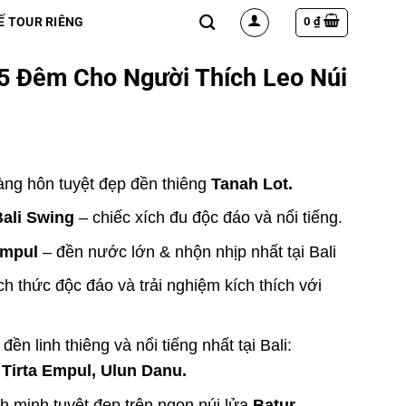
0
₫
Ế TOUR RIÊNG
 5 Đêm Cho Người Thích Leo Núi
g hôn tuyệt đẹp đền thiêng
Tanah Lot.
ali Swing
– chiếc xích đu độc đáo và nổi tiếng.
Empul
– đền nước lớn & nhộn nhịp nhất tại Bali
h thức độc đáo và trải nghiệm kích thích với
ền linh thiêng và nổi tiếng nhất tại Bali:
Tirta Empul, Ulun Danu.
 minh tuyệt đẹp trên ngọn núi lửa
Batur
.