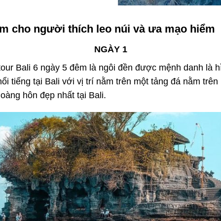
 đêm cho người thích leo núi và ưa mạo hiểm
NGÀY 1
tour Bali 6 ngày 5 đêm
là ngôi đền được mệnh danh là hì
nổi tiếng tại Bali với vị trí nằm trên một tảng đá nằm trê
oàng hôn đẹp nhất tại Bali.