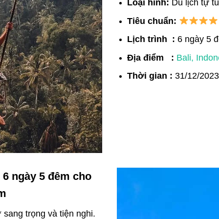
Loại hình:
Du lịch tự t
Tiêu chuẩn:
Lịch trình :
6
ngày 5 
Địa điểm :
Bali, Indon
Thời gian :
31/12/2023
li 6 ngày 5 đêm cho
ểm
 sang trọng và tiện nghi.