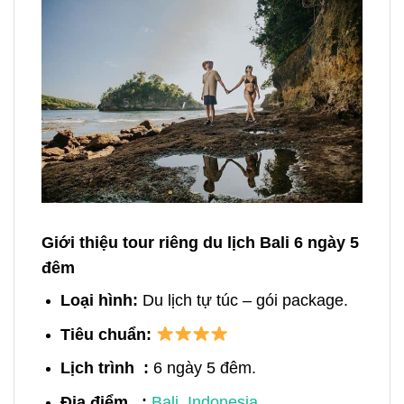
Giới thiệu tour riêng du lịch Bali 6 ngày 5
đêm
Loại hình:
Du lịch tự túc – gói package.
Tiêu chuẩn:
Lịch trình :
6
ngày 5 đêm.
Địa điểm :
Bali, Indonesia
.