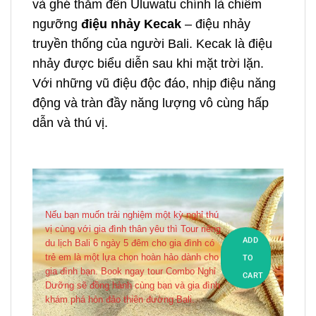
và ghé thăm đền Uluwatu chính là chiêm
ngưỡng
điệu nhảy Kecak
– điệu nhảy
truyền thống của người Bali. Kecak là điệu
nhảy được biểu diễn sau khi mặt trời lặn.
Với những vũ điệu độc đáo, nhịp điệu năng
động và tràn đầy năng lượng vô cùng hấp
dẫn và thú vị.
Nếu bạn muốn trải nghiệm một kỳ nghỉ thú
vị cùng với gia đình thân yêu thì Tour riêng
ADD
du lịch Bali 6 ngày 5 đêm cho gia đình có
trẻ em là một lựa chọn hoàn hảo dành cho
TO
gia đình bạn. Book ngay tour Combo Nghỉ
CART
Dưỡng sẽ đồng hành cùng bạn và gia đình
khám phá hòn đảo thiên đường Bali.