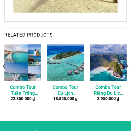
RELATED PRODUCTS
Combo Tour
Combo Tour
Combo Tour
Tuần Trăng
Du Lịch
Riêng Du Lịch
22.850.000
₫
18.850.000
₫
3.950.000
₫
Mật Maldives
Maldives 4
Nusa Penida 2
4 Ngày 3 Đêm
Ngày 3 Đêm
Ngày 1 Đêm
Ở Resort 4*
Cao Cấp Ở
Resort
Adaaran Club
Rannalhi 4*