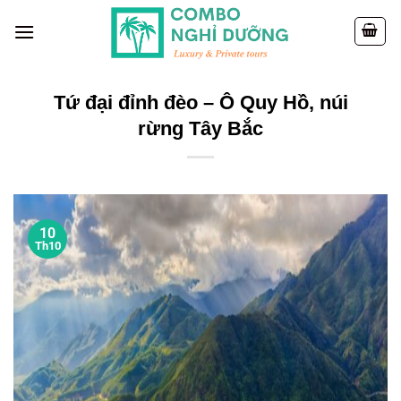
Skip
to
content
Tứ đại đỉnh đèo – Ô Quy Hồ, núi
rừng Tây Bắc
10
Th10