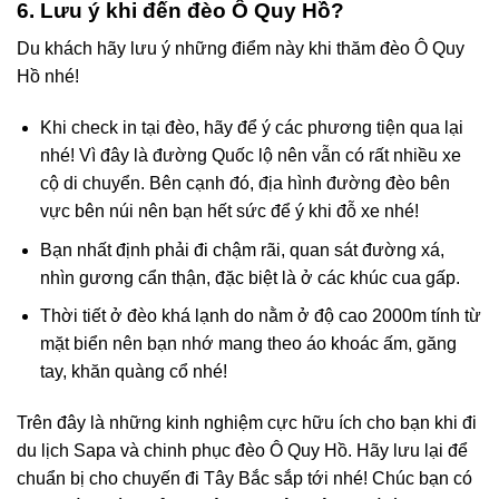
6. Lưu ý khi đến đèo Ô Quy Hồ?
Du khách hãy lưu ý những điểm này khi thăm đèo Ô Quy
Hồ nhé!
Khi check in tại đèo, hãy để ý các phương tiện qua lại
nhé! Vì đây là đường Quốc lộ nên vẫn có rất nhiều xe
cộ di chuyển. Bên cạnh đó, địa hình đường đèo bên
vực bên núi nên bạn hết sức để ý khi đỗ xe nhé!
Bạn nhất định phải đi chậm rãi, quan sát đường xá,
nhìn gương cẩn thận, đặc biệt là ở các khúc cua gấp.
Thời tiết ở đèo khá lạnh do nằm ở độ cao 2000m tính từ
mặt biển nên bạn nhớ mang theo áo khoác ấm, găng
tay, khăn quàng cổ nhé!
Trên đây là những kinh nghiệm cực hữu ích cho bạn khi đi
du lịch Sapa và chinh phục đèo Ô Quy Hồ. Hãy lưu lại để
chuẩn bị cho chuyến đi Tây Bắc sắp tới nhé! Chúc bạn có