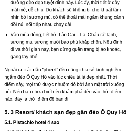
đường đèo đẹp tuyệt đỉnh này. Lúc ấy, thời tiết ở đây
mát mẻ, dễ chịu. Du khách sẽ không bị che khuất tầm
nhìn bởi sương mù, có thể thoải mái ngắm khung cảnh
đồi núi nối tiếp nhau chạy dài.
Vào mùa đông, tiết trời Lào Cai – Lai Châu rất lạnh,
sương mù, sương muối bao phủ khắp chốn. Nếu định
đi và thời gian này, bạn đừng quên trang bị áo khoác,
găng tay nhé!
Ngoài ra, các dân “phượt” đèo cũng chia sẻ kinh nghiệm
ngắm đèo Ô Quy Hồ vào lúc chiều tà là đẹp nhất. Thời
điểm này, mọi thứ được nhuộm đỏ bởi ánh mặt trời xuống
núi. Nếu bạn chưa biết nên khám phá đèo vào thời điểm
nào, đây là thời điểm để bạn đi.
5. 3 Resort/ khách sạn đẹp gần đèo Ô Quy Hồ
5.1. Pistachio hotel 4 sao