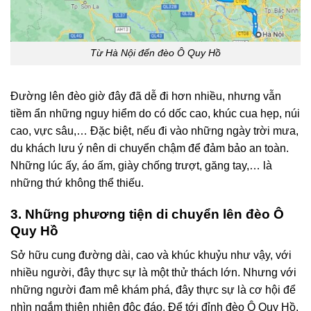
Từ Hà Nội đến đèo Ô Quy Hồ
Đường lên đèo giờ đây đã dễ đi hơn nhiều, nhưng vẫn
tiềm ẩn những nguy hiểm do có dốc cao, khúc cua hẹp, núi
cao, vực sâu,… Đặc biệt, nếu đi vào những ngày trời mưa,
du khách lưu ý nên di chuyển chậm để đảm bảo an toàn.
Những lúc ấy, áo ấm, giày chống trượt, găng tay,… là
những thứ không thể thiếu.
3. Những phương tiện di chuyển lên đèo Ô
Quy Hồ
Sở hữu cung đường dài, cao và khúc khuỷu như vậy, với
nhiều người, đây thực sự là một thử thách lớn. Nhưng với
những người đam mê khám phá, đây thực sự là cơ hội để
nhìn ngắm thiên nhiên độc đáo. Để tới đỉnh đèo Ô Quy Hồ,