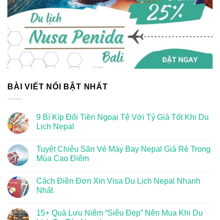
BÀI VIẾT NỔI BẬT NHẤT
9 Bí Kíp Đổi Tiền Ngoại Tệ Với Tỷ Giá Tốt Khi Du
Lịch Nepal
Tuyệt Chiêu Săn Vé Máy Bay Nepal Giá Rẻ Trong
Mùa Cao Điểm
Cách Điền Đơn Xin Visa Du Lịch Nepal Nhanh
Nhất
15+ Quà Lưu Niệm “Siêu Đẹp” Nên Mua Khi Du