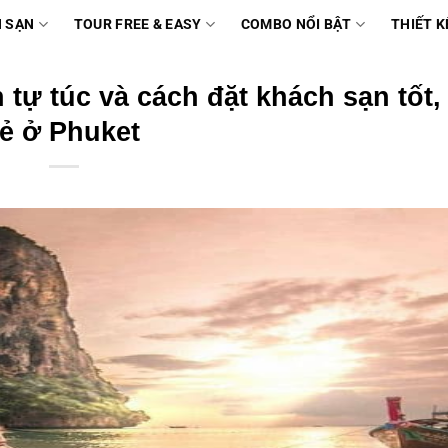
 SẠN
TOUR FREE & EASY
COMBO NỔI BẬT
THIẾT K
tự túc và cách đặt khách sạn tốt, 
rẻ ở Phuket