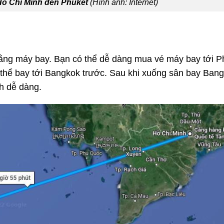
 Hồ Chí Minh đến Phuket
(Hình ảnh: Internet)
ằng máy bay. Bạn có thể dễ dàng mua vé máy bay tới Ph
ó thể bay tới Bangkok trước. Sau khi xuống sân bay Bang
ch dễ dàng.