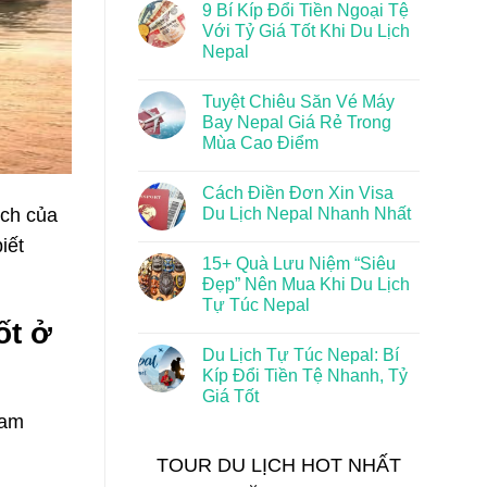
9 Bí Kíp Đổi Tiền Ngoại Tệ
Với Tỷ Giá Tốt Khi Du Lịch
Nepal
Tuyệt Chiêu Săn Vé Máy
Bay Nepal Giá Rẻ Trong
Mùa Cao Điểm
Cách Điền Đơn Xin Visa
Du Lịch Nepal Nhanh Nhất
ịch của
iết
15+ Quà Lưu Niệm “Siêu
Đẹp” Nên Mua Khi Du Lịch
Tự Túc Nepal
ốt ở
Du Lịch Tự Túc Nepal: Bí
Kíp Đổi Tiền Tệ Nhanh, Tỷ
Giá Tốt
nam
TOUR DU LỊCH HOT NHẤT