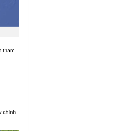
ốn tham
y chính