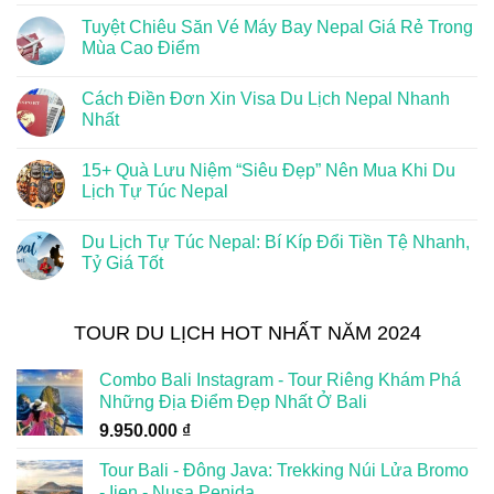
Tuyệt Chiêu Săn Vé Máy Bay Nepal Giá Rẻ Trong
Mùa Cao Điểm
Cách Điền Đơn Xin Visa Du Lịch Nepal Nhanh
Nhất
15+ Quà Lưu Niệm “Siêu Đẹp” Nên Mua Khi Du
Lịch Tự Túc Nepal
Du Lịch Tự Túc Nepal: Bí Kíp Đổi Tiền Tệ Nhanh,
Tỷ Giá Tốt
TOUR DU LỊCH HOT NHẤT NĂM 2024
Combo Bali Instagram - Tour Riêng Khám Phá
Những Địa Điểm Đẹp Nhất Ở Bali
9.950.000
₫
Tour Bali - Đông Java: Trekking Núi Lửa Bromo
- Ijen - Nusa Penida