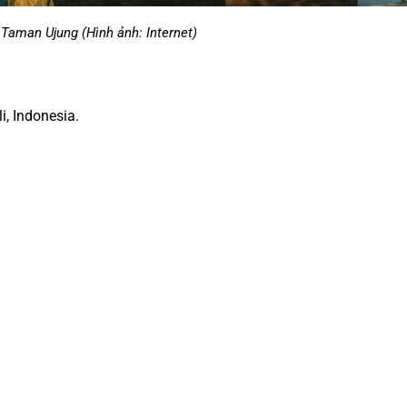
 Taman Ujung (Hình ảnh: Internet)
, Indonesia.