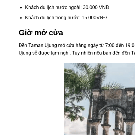
Khách du lịch nước ngoài: 30.000 VNĐ.
Khách du lịch trong nước: 15.000VNĐ.
Giờ mở cửa
Đền Taman Ujung
mở cửa hàng ngày từ 7:00 đến 19:00
Ujung sẽ được tạm nghỉ. Tuy nhiên nếu bạn đến đền T