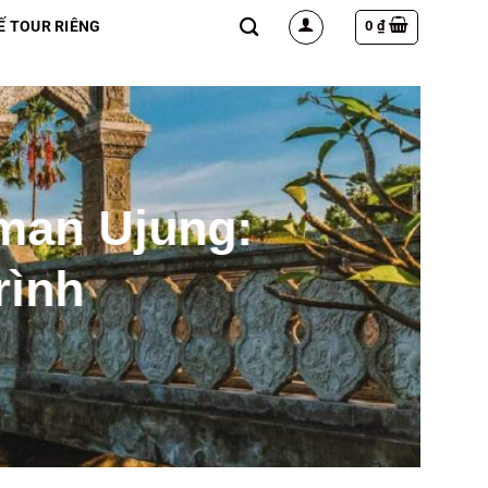
0
₫
Ế TOUR RIÊNG
man Ujung:
rình