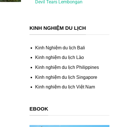
Devil Tears Lembongan
KINH NGHIỆM DU LỊCH
Kinh Nghiệm du lịch Bali
Kinh nghiệm du lịch Lào
Kinh nghiệm du lịch Philippines
Kinh nghiệm du lịch Singapore
Kinh nghiệm du lịch Việt Nam
EBOOK