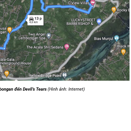
bongan đến Devil’s Tears
(Hình ảnh: Internet)