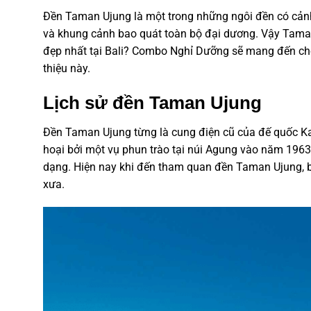
Đền Taman Ujung là một trong những ngôi đền có cảnh 
và khung cảnh bao quát toàn bộ đại dương. Vậy Tama
đẹp nhất tại Bali? Combo Nghỉ Dưỡng sẽ mang đến cho 
thiệu này.
Lịch sử đền Taman Ujung
Đền Taman Ujung
từng là cung điện cũ của đế quốc Ka
hoại bởi một vụ phun trào tại núi Agung vào năm 1963
dạng. Hiện nay khi đến tham quan đền Taman Ujung, bạn
xưa.