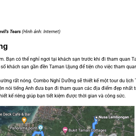
vil’s Tears
(Hình ảnh: Internet)
ng
 Bạn có thể nghỉ ngơi tại khách sạn trước khi đi tham quan 
t số khách sạn gần đền Taman Ujung để tiện cho việc tham qua
li thường rất nóng. Combo Nghỉ Dưỡng sẽ thiết kế một tour du lịc
iên nói tiếng Anh đưa bạn đi tham quan các địa điểm đẹp nhất t
ết kế riêng giúp bạn tiết kiệm được thời gian và công sức.