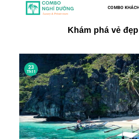
Skip
COMBO KHÁCH
to
content
Khám phá vẻ đẹp 
23
Th11