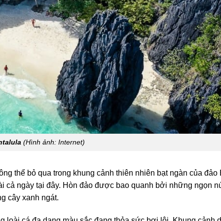
talula
(Hình ảnh: Internet)
ông thể bỏ qua trong khung cảnh thiên nhiên bạt ngàn của đảo 
i cả ngày tại đây. Hòn đảo được bao quanh bởi những ngọn nú
ng cây xanh ngát.
g loài cá đa dạng màu sắc đang thỏa sức bơi lội. Khung cảnh 