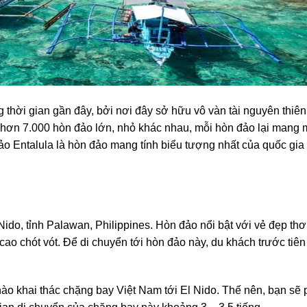
g thời gian gần đây, bởi nơi đây sở hữu vô vàn tài nguyên thiên
ến hơn 7.000 hòn đảo lớn, nhỏ khác nhau, mỗi hòn đảo lại mang 
ảo Entalula
là hòn đảo mang tính biểu tượng nhất của quốc gia
 Nido, tỉnh Palawan, Philippines. Hòn đảo nổi bật với vẻ đẹp t
o chót vót. Để di chuyển tới hòn đảo này, du khách trước tiên
ào khai thác chặng bay Việt Nam tới El Nido. Thế nên, bạn sẽ 