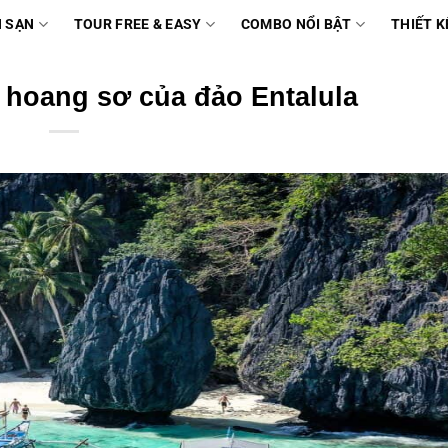
 SẠN
TOUR FREE & EASY
COMBO NỔI BẬT
THIẾT K
hoang sơ của đảo Entalula