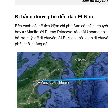
Bản đồ bay từ M
Đi bằng đường bộ đến đảo El Nido
Bên cạnh đó, để tích kiệm chi phí. Bạn có thể di chuyể
bay từ Manila tới Puerto Princesa kéo dài khoảng hơn
bắt xe buýt để di chuyển tới El Nido, thời gian di chuy
phải ngỡ ngàng đó.