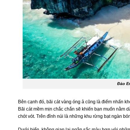
Đảo En
Bên cạnh đó, bãi cát vàng óng ả cũng là điểm nhấn kh
Bãi cát mềm mịn chắc chắn sẽ khiến bạn muốn nằm dà
chót vót. Trên đỉnh núi là những khu rừng bạt ngàn bó
Dưới biển, không gian lại ngập sắc màu hơn với nhữn