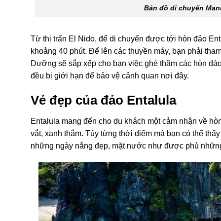
Bản đồ di chuyển Mani
Từ thị trấn El Nido, để di chuyển được tới hòn đảo Ent
khoảng 40 phút. Để lên các thuyền máy, bạn phải th
Dưỡng sẽ sắp xếp cho bạn việc ghé thăm các hòn đảo
đều bị giới hạn để bảo vệ cảnh quan nơi đây.
Vẻ đẹp của đảo Entalula
Entalula mang đến cho du khách một cảm nhận về hòn đ
vắt, xanh thẳm. Tùy từng thời điểm mà bạn có thể thấy
những ngày nắng đẹp, mặt nước như được phủ những v