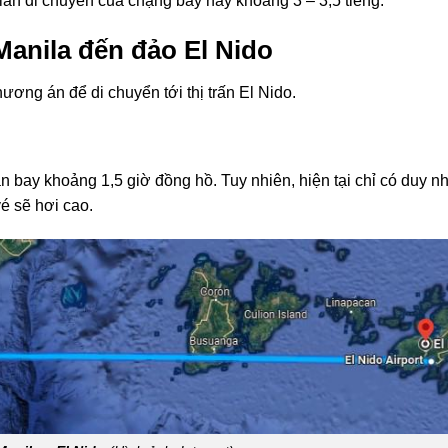
gian di chuyển của chặng bay này khoảng 3 – 3,5 tiếng.
Manila đến đảo El Nido
ương án để di chuyển tới thị trấn El Nido.
ian bay khoảng 1,5 giờ đồng hồ. Tuy nhiên, hiện tại chỉ có duy n
é sẽ hơi cao.