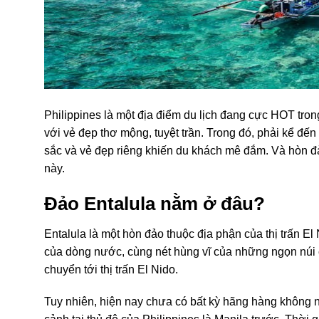
Philippines là một địa điểm du lịch đang cực HOT tron
với vẻ đẹp thơ mộng, tuyệt trần. Trong đó, phải kể đ
sắc và vẻ đẹp riêng khiến du khách mê đắm. Và hòn đ
này.
Đảo Entalula nằm ở đâu?
Entalula là một hòn đảo thuộc địa phận của thị trấn El
của dòng nước, cùng nét hùng vĩ của những ngọn núi ca
chuyển tới thị trấn El Nido.
Tuy nhiên, hiện nay chưa có bất kỳ hãng hàng không n