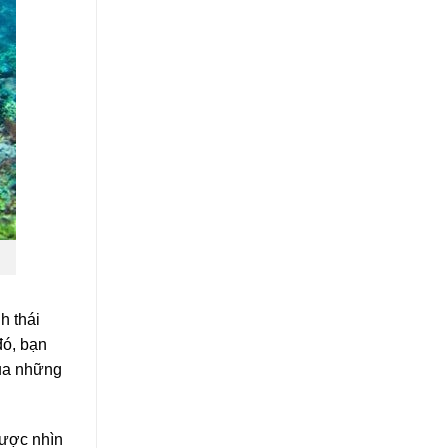
h thái
đó, bạn
của những
được nhìn