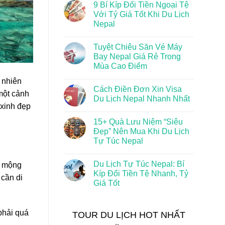
9 Bí Kíp Đổi Tiền Ngoại Tệ
Với Tỷ Giá Tốt Khi Du Lịch
Nepal
Tuyệt Chiêu Săn Vé Máy
Bay Nepal Giá Rẻ Trong
Mùa Cao Điểm
 nhiên
Cách Điền Đơn Xin Visa
một cảnh
Du Lịch Nepal Nhanh Nhất
 xinh đẹp
15+ Quà Lưu Niệm “Siêu
Đẹp” Nên Mua Khi Du Lịch
Tự Túc Nepal
Du Lịch Tự Túc Nepal: Bí
hơ mộng
Kíp Đổi Tiền Tệ Nhanh, Tỷ
 cần di
Giá Tốt
phải quá
TOUR DU LỊCH HOT NHẤT