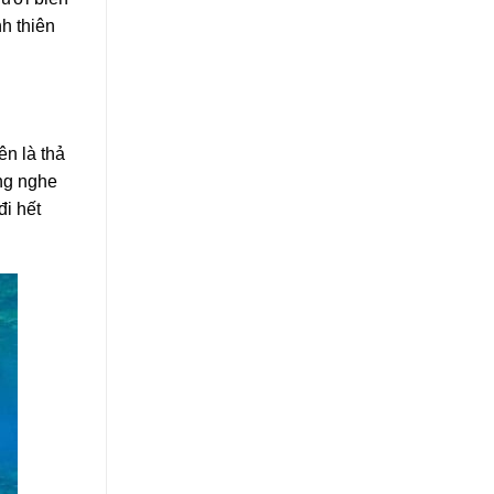
h thiên
ên là thả
ắng nghe
đi hết