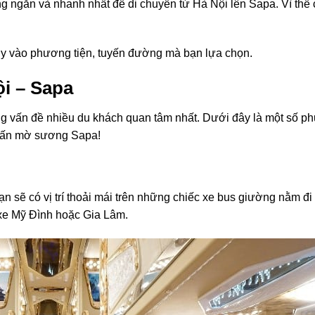
 ngắn và nhanh nhất để di chuyển từ Hà Nội lên Sapa. Vì thế c
tùy vào phương tiện, tuyến đường mà bạn lựa chọn.
i – Sapa
ng vấn đề nhiều du khách quan tâm nhất. Dưới đây là một số 
ị trấn mờ sương Sapa!
ạn sẽ có vị trí thoải mái trên những chiếc xe bus giường nằm đi
 xe Mỹ Đình hoặc Gia Lâm.