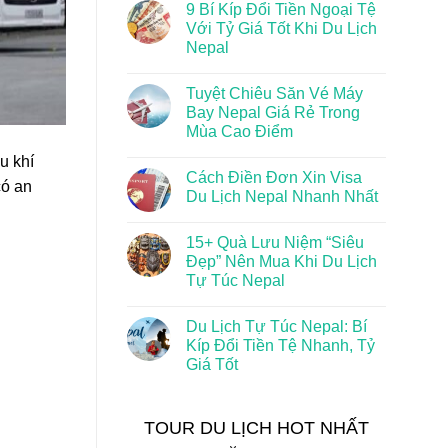
9 Bí Kíp Đổi Tiền Ngoại Tệ
Với Tỷ Giá Tốt Khi Du Lịch
Nepal
Tuyệt Chiêu Săn Vé Máy
Bay Nepal Giá Rẻ Trong
Mùa Cao Điểm
u khí
Cách Điền Đơn Xin Visa
có an
Du Lịch Nepal Nhanh Nhất
15+ Quà Lưu Niệm “Siêu
Đẹp” Nên Mua Khi Du Lịch
Tự Túc Nepal
Du Lịch Tự Túc Nepal: Bí
Kíp Đổi Tiền Tệ Nhanh, Tỷ
Giá Tốt
TOUR DU LỊCH HOT NHẤT