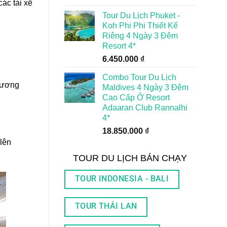
ác tài xế
Tour Du Lịch Phuket -
Koh Phi Phi Thiết Kế
Riêng 4 Ngày 3 Đêm
Resort 4*
6.450.000
₫
Combo Tour Du Lịch
phương
Maldives 4 Ngày 3 Đêm
Cao Cấp Ở Resort
Adaaran Club Rannalhi
4*
18.850.000
₫
 lên
TOUR DU LỊCH BÁN CHẠY
TOUR INDONESIA - BALI
TOUR THÁI LAN