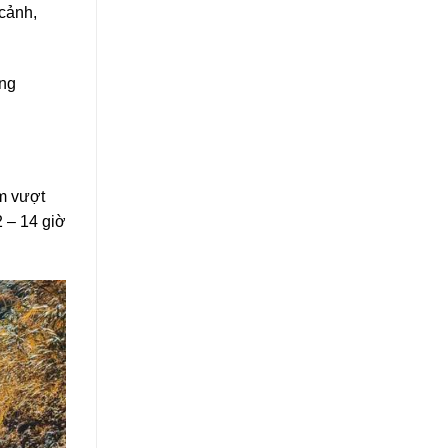
 cảnh,
ảng
ệm vượt
 – 14 giờ