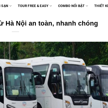
 SẠN
TOUR FREE & EASY
COMBO NỔI BẬT
THIẾT K
ừ Hà Nội an toàn, nhanh chóng