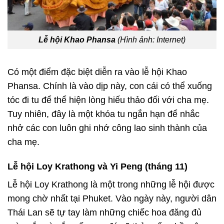
Lễ hội Khao Phansa
(Hình ảnh: Internet)
Có một điểm đặc biệt diễn ra vào lễ hội Khao
Phansa. Chính là vào dịp này, con cái có thể xuống
tóc đi tu để thể hiện lòng hiếu thảo đối với cha mẹ.
Tuy nhiên, đây là một khóa tu ngắn hạn để nhắc
nhở các con luôn ghi nhớ công lao sinh thành của
cha mẹ.
Lễ hội Loy Krathong và Yi Peng (tháng 11)
Lễ hội Loy Krathong là một trong những lễ hội được
mong chờ nhất tại Phuket. Vào ngày này, người dân
Thái Lan sẽ tự tay làm những chiếc hoa đăng đủ