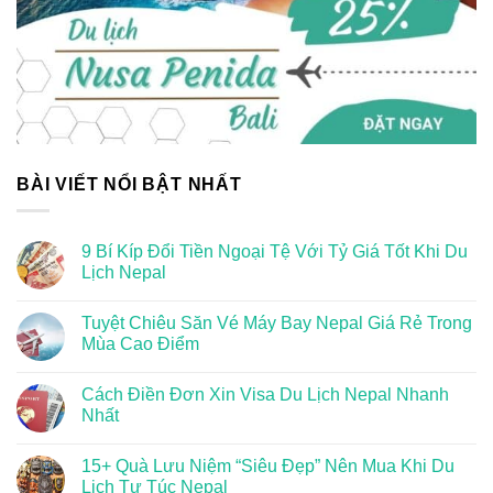
BÀI VIẾT NỔI BẬT NHẤT
9 Bí Kíp Đổi Tiền Ngoại Tệ Với Tỷ Giá Tốt Khi Du
Lịch Nepal
Tuyệt Chiêu Săn Vé Máy Bay Nepal Giá Rẻ Trong
Mùa Cao Điểm
Cách Điền Đơn Xin Visa Du Lịch Nepal Nhanh
Nhất
15+ Quà Lưu Niệm “Siêu Đẹp” Nên Mua Khi Du
Lịch Tự Túc Nepal