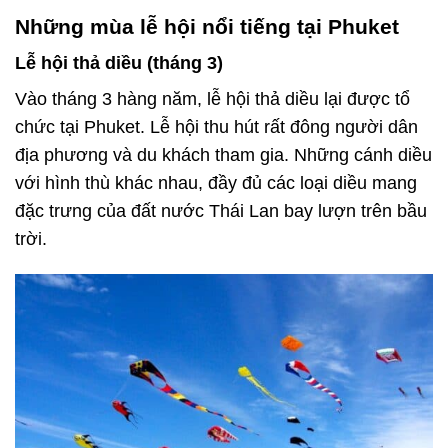
Những mùa lễ hội nổi tiếng tại Phuket
Lễ hội thả diều (tháng 3)
Vào tháng 3 hàng năm, lễ hội thả diều lại được tổ
chức tại Phuket. Lễ hội thu hút rất đông người dân
địa phương và du khách tham gia. Những cánh diều
với hình thù khác nhau, đầy đủ các loại diều mang
đặc trưng của đất nước Thái Lan bay lượn trên bầu
trời.