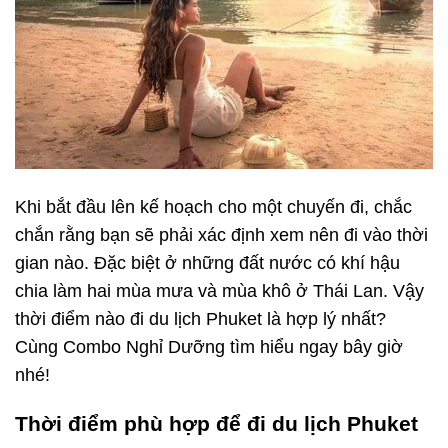
Khi bắt đầu lên kế hoạch cho một chuyến đi, chắc
chắn rằng bạn sẽ phải xác định xem nên đi vào thời
gian nào. Đặc biệt ở những đất nước có khí hậu
chia làm hai mùa mưa và mùa khô ở Thái Lan. Vậy
thời điểm nào đi du lịch Phuket là hợp lý nhất?
Cùng Combo Nghỉ Dưỡng tìm hiểu ngay bây giờ
nhé!
Thời điểm phù hợp để đi du lịch Phuket