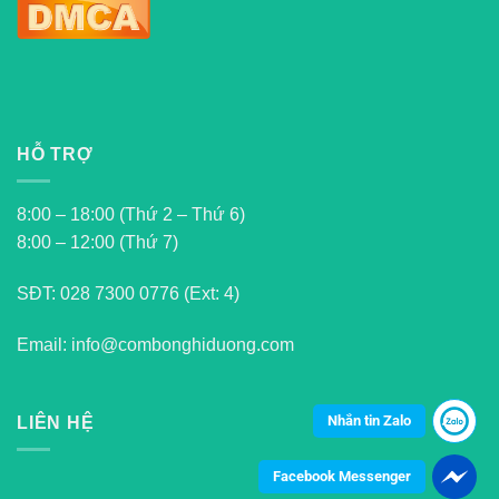
HỖ TRỢ
8:00 – 18:00 (Thứ 2 – Thứ 6)
8:00 – 12:00 (Thứ 7)
SĐT:
028 7300 0776 (Ext: 4)
Email: info@combonghiduong.com
Nhắn tin Zalo
LIÊN HỆ
Facebook Messenger