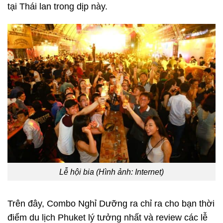
tại Thái lan trong dịp này.
Lễ hội bia (Hình ảnh: Internet)
Trên đây, Combo Nghỉ Dưỡng ra chỉ ra cho bạn
thời
điểm du lịch Phuket
lý tưởng nhất và
review
các lễ