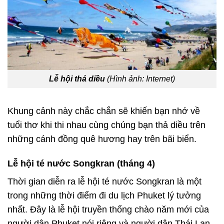
Lễ hội thả diều
(Hình ảnh: Internet)
Khung cảnh này chắc chắn sẽ khiến bạn nhớ về
tuổi thơ khi thi nhau cùng chúng bạn thả diều trên
những cánh đồng quê hương hay trên bãi biển.
Lễ hội té nước Songkran (tháng 4)
Thời gian diễn ra lễ hội té nước Songkran là một
trong những thời điểm đi du lịch Phuket lý tưởng
nhất. Đây là lễ hội truyền thống chào năm mới của
người dân Phuket nói riêng và người dân Thái Lan