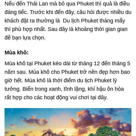
Nếu đến Thái Lan mà bỏ qua Phuket thì quả là điều
đáng tiếc. Trước khi đến đây, câu hỏi được nhiều du
khách đặt ra thường là
Du lịch Phuket tháng mấy
thì phù hợp nhất. Sau đây là khoảng thời gian gian
để bạn lựa chọn.
Mùa khô:
Mùa khô tại Phuket kéo dài từ tháng 12 đến tháng 5
năm sau. Mùa khô cho Phuket trở nên đẹp hơn bao
giờ hết. Mùa khô là thời điểm du lịch Phuket lý
tưởng. Biển trong xanh, tĩnh lặng, khí hậu ôn hòa
rất hợp cho các hoạt động vui chơi tại đây.