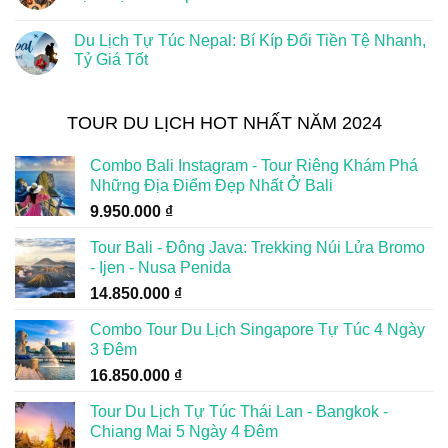
Du Lịch Tự Túc Nepal: Bí Kíp Đổi Tiền Tệ Nhanh,
Tỷ Giá Tốt
TOUR DU LỊCH HOT NHẤT NĂM 2024
Combo Bali Instagram - Tour Riêng Khám Phá
Những Địa Điểm Đẹp Nhất Ở Bali
9.950.000
₫
Tour Bali - Đông Java: Trekking Núi Lửa Bromo
- Ijen - Nusa Penida
14.850.000
₫
Combo Tour Du Lịch Singapore Tự Túc 4 Ngày
3 Đêm
16.850.000
₫
Tour Du Lịch Tự Túc Thái Lan - Bangkok -
Chiang Mai 5 Ngày 4 Đêm