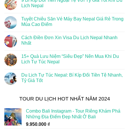
9 Bí Kíp Đổi Tiền Ngoại Tệ Với Tỷ Giá Tốt Khi Du
Lịch Nepal
Tuyệt Chiêu Săn Vé Máy Bay Nepal Giá Rẻ Trong
Mùa Cao Điểm
Cách Điền Đơn Xin Visa Du Lịch Nepal Nhanh
Nhất
15+ Quà Lưu Niệm “Siêu Đẹp” Nên Mua Khi Du
Lịch Tự Túc Nepal
Du Lịch Tự Túc Nepal: Bí Kíp Đổi Tiền Tệ Nhanh,
Tỷ Giá Tốt
TOUR DU LỊCH HOT NHẤT NĂM 2024
Combo Bali Instagram - Tour Riêng Khám Phá
Những Địa Điểm Đẹp Nhất Ở Bali
9.950.000
₫