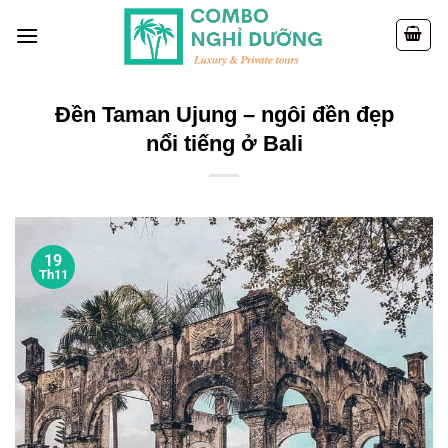
Skip
to
content
Đền Taman Ujung – ngôi đền đẹp
nổi tiếng ở Bali
19
Th11