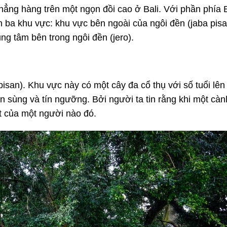
ng hàng trên một ngọn đồi cao ở Bali. Với phần phía 
 ba khu vực: khu vực bên ngoài của ngôi đền (jaba pisa
ng tâm bên trong ngôi đền (jero).
pisan). Khu vực này có một cây đa cổ thụ với số tuổi lên
n sùng và tín ngưỡng. Bởi người ta tin rằng khi một càn
ết của một người nào đó.