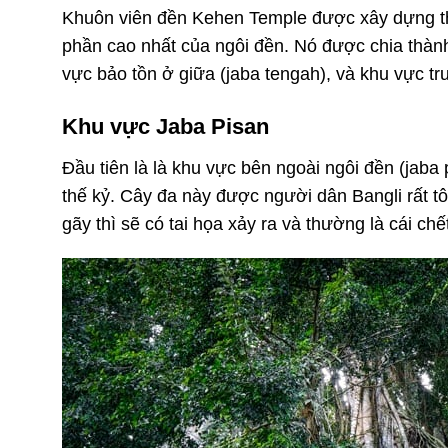
Khuôn viên đền Kehen Temple được xây dựng thẳ
phần cao nhất của ngôi đền. Nó được chia thành
vực bảo tồn ở giữa (jaba tengah), và khu vực tru
Khu vực Jaba Pisan
Đầu tiên là là khu vực bên ngoài ngôi đền (jaba 
thế kỷ. Cây đa này được người dân Bangli rất tô
gãy thì sẽ có tai họa xảy ra và thường là cái ch