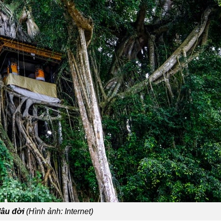
lâu đời
(Hình ảnh: Internet)