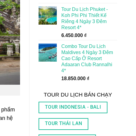
Tour Du Lịch Phuket -
Koh Phi Phi Thiết Kế
Riêng 4 Ngày 3 Đêm
Resort 4*
6.450.000
₫
Combo Tour Du Lịch
Maldives 4 Ngày 3 Đêm
Cao Cấp Ở Resort
Adaaran Club Rannalhi
4*
18.850.000
₫
TOUR DU LỊCH BÁN CHẠY
TOUR INDONESIA - BALI
c phẩm
uan hệ
TOUR THÁI LAN