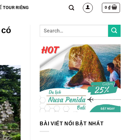
0
₫
Ế TOUR RIÊNG
 có
BÀI VIẾT NỔI BẬT NHẤT