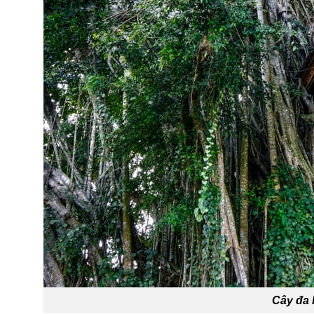
Cây đa 