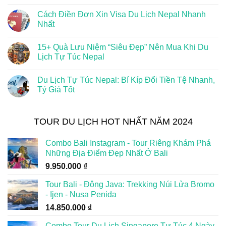
Cách Điền Đơn Xin Visa Du Lịch Nepal Nhanh
Nhất
15+ Quà Lưu Niệm “Siêu Đẹp” Nên Mua Khi Du
Lịch Tự Túc Nepal
Du Lịch Tự Túc Nepal: Bí Kíp Đổi Tiền Tệ Nhanh,
Tỷ Giá Tốt
TOUR DU LỊCH HOT NHẤT NĂM 2024
Combo Bali Instagram - Tour Riêng Khám Phá
Những Địa Điểm Đẹp Nhất Ở Bali
9.950.000
₫
Tour Bali - Đông Java: Trekking Núi Lửa Bromo
- Ijen - Nusa Penida
14.850.000
₫
Combo Tour Du Lịch Singapore Tự Túc 4 Ngày