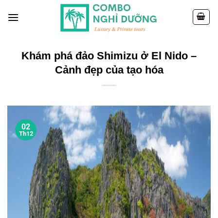
Skip
to
content
Khám phá đảo Shimizu ở El Nido –
Cảnh đẹp của tạo hóa
02
Th12