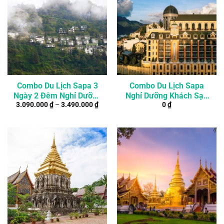
Combo Du Lịch Sapa 3
Combo Du Lịch Sapa
Ngày 2 Đêm Nghỉ Dưỡng
Nghỉ Dưỡng Khách Sạn
3.090.000
₫
–
3.490.000
₫
0
₫
Khách Sạn 4*
5* 2 Ngày 1 Đêm