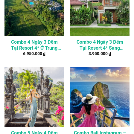
Combo 4 Ngày 3 Đêm
Combo 4 Ngày 3 Đêm
Tại Resort 4* Ở Trung
Tại Resort 4* Sang
6.950.000
₫
3.950.000
₫
Tâm Ubud, Bali
Chảnh Ở Seminyak, Bali
Combo 5 Ngày 4 Đêm
Combo Bali Instagram –