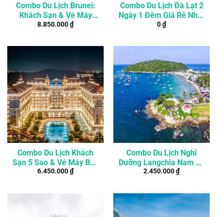
Combo Du Lịch Brunei:
Combo Du Lịch Đà Lạt 2
Khách Sạn & Vé Máy
Ngày 1 Đêm Giá Rẻ Nhất
8.850.000
₫
0
₫
Bay 3 Ngày 2 Đêm
Thị Trường
Combo Du Lịch Khách
Combo Du Lịch Nghỉ
Sạn 5 Sao & Vé Máy Bay
Dưỡng Langchia Nam Du
6.450.000
₫
2.450.000
₫
Phú Quốc
Resort 2 Ngày 1 Đêm