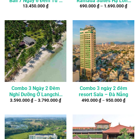
Bali 7 Ngày 6 Đêm Từ 2
Ramada Suites Hạ Long
13.450.000
₫
690.000
₫
–
1.690.000
₫
Người
Bay
Combo 3 Ngày 2 Đêm
Combo 3 ngày 2 đêm
Nghỉ Dưỡng Ở Langchia
resort Sala – Đà Nẵng
3.590.000
₫
–
3.790.000
₫
490.000
₫
–
950.000
₫
Nam Du Resort