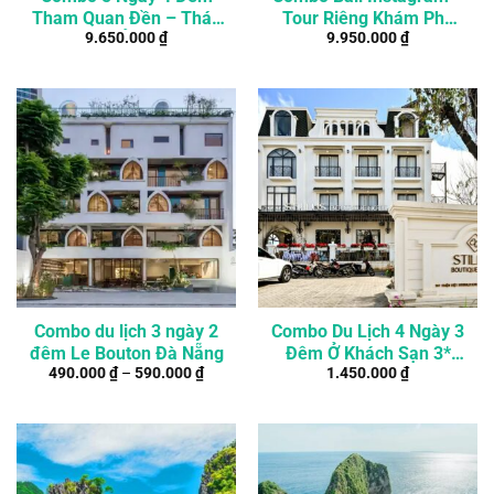
Tham Quan Đền – Thác
Tour Riêng Khám Phá
9.650.000
₫
9.950.000
₫
Đẹp Nhất Ở Bali (Tour
Những Địa Điểm Đẹp
Riêng)
Nhất Ở Bali
Combo du lịch 3 ngày 2
Combo Du Lịch 4 Ngày 3
đêm Le Bouton Đà Nẵng
Đêm Ở Khách Sạn 3*
490.000
₫
–
590.000
₫
1.450.000
₫
Giữa Trung Tâm Đà Lạt