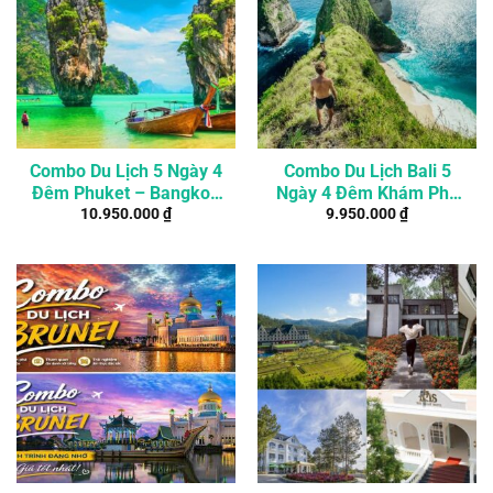
Combo Du Lịch 5 Ngày 4
Combo Du Lịch Bali 5
Đêm Phuket – Bangkok
Ngày 4 Đêm Khám Phá
10.950.000
₫
9.950.000
₫
Khởi Hành Từ 2 Người
Thiên Đường