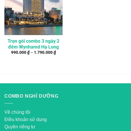
Trọn gói combo 3 ngày 2
đêm Wynhamd Hạ Long
990.000
₫
–
1.790.000
₫
COMBO NGHỈ DƯỠNG
Về chúng tôi
Điều khoản sử dụng
Quyền riêng tư