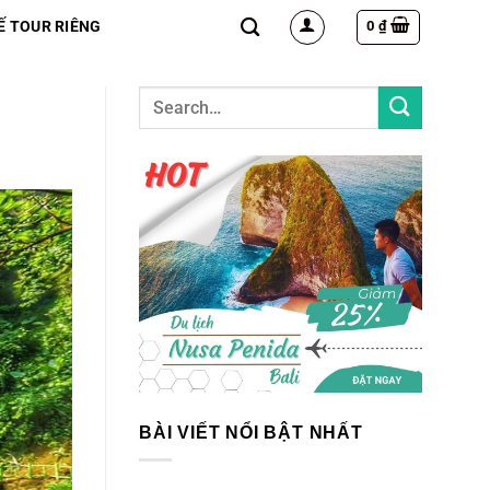
0
₫
Ế TOUR RIÊNG
BÀI VIẾT NỔI BẬT NHẤT