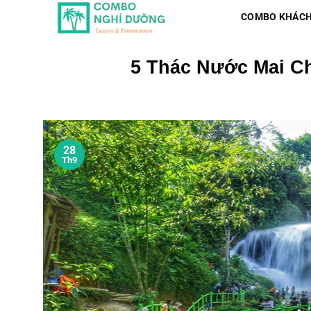
Skip
COMBO KHÁCH
to
content
5 Thác Nước Mai Ch
28
Th9