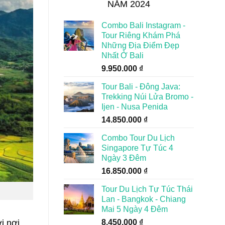
NĂM 2024
Combo Bali Instagram -
Tour Riêng Khám Phá
Những Địa Điểm Đẹp
Nhất Ở Bali
9.950.000
₫
Tour Bali - Đông Java:
Trekking Núi Lửa Bromo -
Ijen - Nusa Penida
14.850.000
₫
Combo Tour Du Lịch
Singapore Tự Túc 4
Ngày 3 Đêm
16.850.000
₫
Tour Du Lịch Tự Túc Thái
Lan - Bangkok - Chiang
Mai 5 Ngày 4 Đêm
8.450.000
₫
i nơi