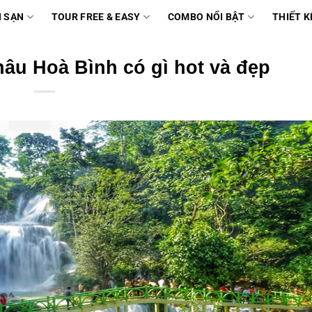
 SẠN
TOUR FREE & EASY
COMBO NỔI BẬT
THIẾT K
âu Hoà Bình có gì hot và đẹp