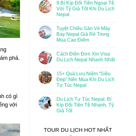
9 Bí Kíp Đổi Tiền Ngoại Tệ
Với Tỷ Giá Tốt Khi Du Lịch
Nepal
Tuyệt Chiêu Săn Vé Máy
Bay Nepal Giá Rẻ Trong
Mùa Cao Điểm
ắng
Cách Điền Đơn Xin Visa
hám phá.
Du Lịch Nepal Nhanh Nhất
15+ Quà Lưu Niệm “Siêu
Đẹp” Nên Mua Khi Du Lịch
Tự Túc Nepal
h có gì
Du Lịch Tự Túc Nepal: Bí
ếng với
Kíp Đổi Tiền Tệ Nhanh, Tỷ
Giá Tốt
TOUR DU LỊCH HOT NHẤT