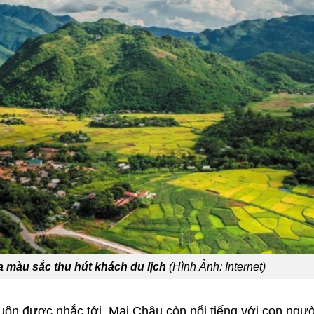
 màu sắc thu hút khách du lịch
(Hình Ảnh: Internet)
luôn được nhắc tới. Mai Châu còn nổi tiếng với con ngườ