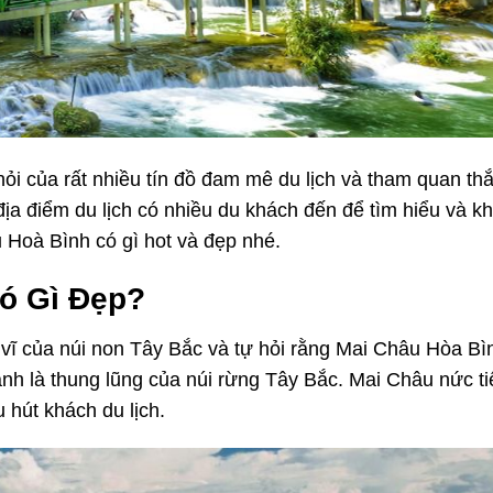
ỏi của rất nhiều tín đồ đam mê du lịch và tham quan th
ịa điểm du lịch có nhiều du khách đến để tìm hiểu và k
 Hoà Bình có gì hot và đẹp nhé.
ó Gì Đẹp?
vĩ của núi non Tây Bắc và tự hỏi rằng Mai Châu Hòa Bìn
anh là thung lũng của núi rừng Tây Bắc. Mai Châu nức ti
u hút khách du lịch.