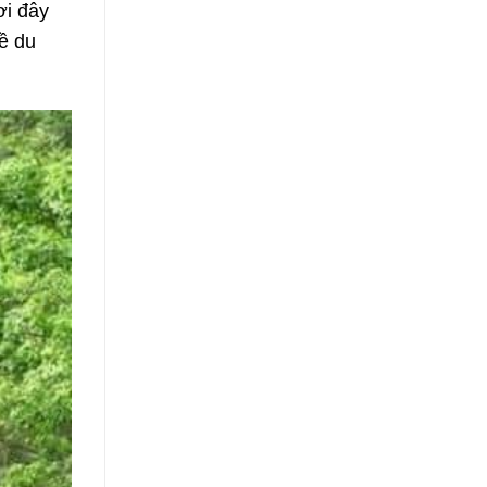
ơi đây
ề du