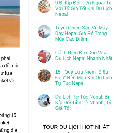
9 Bí Kíp Đổi Tiền Ngoại Tệ
Với Tỷ Giá Tốt Khi Du Lịch
Nepal
Tuyệt Chiêu Săn Vé Máy
Bay Nepal Giá Rẻ Trong
Mùa Cao Điểm
Cách Điền Đơn Xin Visa
Du Lịch Nepal Nhanh Nhất
 phải
á đỗi nổi
15+ Quà Lưu Niệm “Siêu
sự lựa
Đẹp” Nên Mua Khi Du Lịch
uket về
Tự Túc Nepal
Du Lịch Tự Túc Nepal: Bí
Kíp Đổi Tiền Tệ Nhanh, Tỷ
Giá Tốt
hoảng 15
huket
TOUR DU LỊCH HOT NHẤT
hững địa