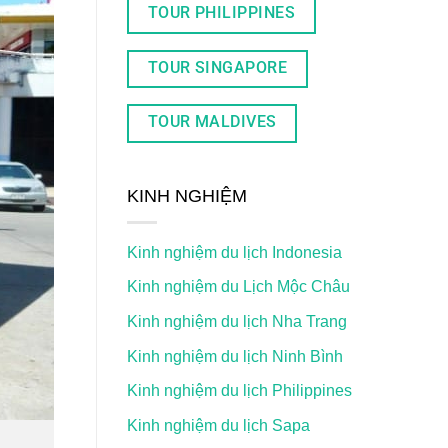
TOUR PHILIPPINES
TOUR SINGAPORE
TOUR MALDIVES
KINH NGHIỆM
Kinh nghiệm du lịch Indonesia
Kinh nghiệm du Lịch Mộc Châu
Kinh nghiệm du lịch Nha Trang
Kinh nghiệm du lịch Ninh Bình
Kinh nghiệm du lịch Philippines
Kinh nghiệm du lịch Sapa