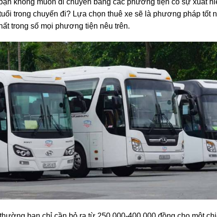
Và bạn không muốn di chuyển bằng các phương tiện có sự xuất h
 tuổi trong chuyến đi? Lựa chọn thuê xe sẽ là phương pháp tốt 
hất trong số mọi phương tiện nêu trên.
thường bạn chỉ cần bỏ ra từ 250.000-400.000 đồng cho một chi