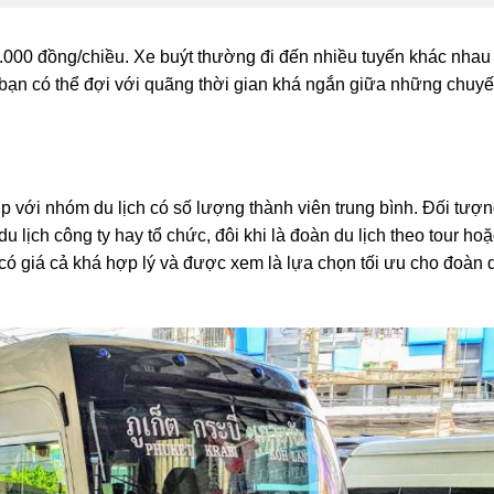
 86.000 đồng/chiều. Xe buýt thường đi đến nhiều tuyến khác nha
 bạn có thể đợi với quãng thời gian khá ngắn giữa những chuyế
p với nhóm du lịch có số lượng thành viên trung bình. Đối tượn
 lịch công ty hay tổ chức, đôi khi là đoàn du lịch theo tour ho
 có giá cả khá hợp lý và được xem là lựa chọn tối ưu cho đoàn