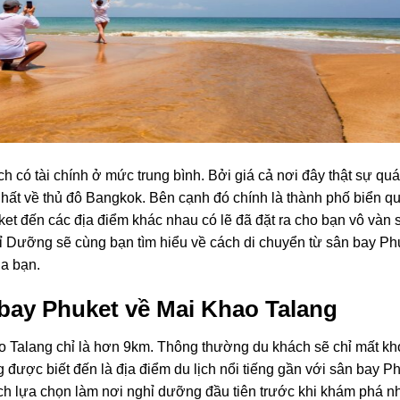
ch có tài chính ở mức trung bình. Bởi giá cả nơi đây thật sự quá
hất về thủ đô Bangkok. Bên cạnh đó chính là thành phố biển qu
ket đến các địa điểm khác nhau có lẽ đã đặt ra cho bạn vô vàn 
 Dưỡng sẽ cùng bạn tìm hiểu về cách di chuyển từ sân bay Ph
ủa bạn.
bay Phuket về Mai Khao Talang
o Talang chỉ là hơn 9km. Thông thường du khách sẽ chỉ mất k
 được biết đến là địa điểm du lịch nổi tiếng gần với sân bay P
ách lựa chọn làm nơi nghỉ dưỡng đầu tiên trước khi khám phá n