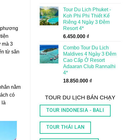
Tour Du Lịch Phuket -
Koh Phi Phi Thiết Kế
Riêng 4 Ngày 3 Đêm
Resort 4*
c phương
tiện
6.450.000
₫
y mà 3
Combo Tour Du Lịch
ển từ sân
Maldives 4 Ngày 3 Đêm
Cao Cấp Ở Resort
Adaaran Club Rannalhi
4*
18.850.000
₫
 nhân nằm
hách có
TOUR DU LỊCH BÁN CHẠY
 là
TOUR INDONESIA - BALI
TOUR THÁI LAN