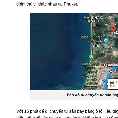
điểm thú vị khác nhau tại Phuket.
Bản đồ di chuyển từ sân ba
Với 15 phút để di chuyển từ sân bay bằng ô tô, liệu 
hiểu thêm về các cách di chuyển tiết kiệm hơn và cũn