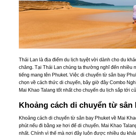
Thái Lan là địa điểm du lịch tuyệt vời dành cho du khá
chăng. Tại Thái Lan chúng ta thường nghĩ đến nhiều n
tiếng mang tên Phuket. Việc di chuyển từ sân bay Phu
chọn về cách thức di chuyển, bây giờ đây Combo Nghỉ
Mai Khao Talang tốt nhất cho chuyến du lịch sắp tới c
Khoảng cách di chuyển từ sân 
Khoảng cách di chuyển từ sân bay Phuket về Mai Kha
phút nếu đi bằng xe hơi để di chuyển. Mai Khao Talang
nhất. Chính vì thế mà nơi đây luôn được nhiều du kh