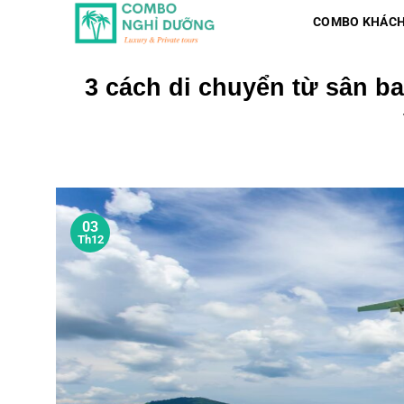
Skip
COMBO KHÁCH
to
content
3 cách di chuyển từ sân ba
03
Th12