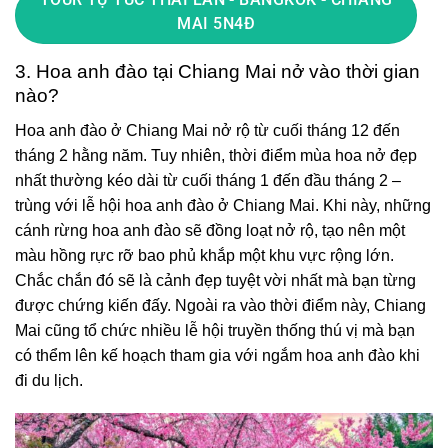
TOUR TỰ TÚC THÁI LAN - BANGKOK - CHIANG
MAI 5N4Đ
3. Hoa anh đào tại Chiang Mai nở vào thời gian
nào?
Hoa anh đào ở Chiang Mai nở rộ từ cuối tháng 12 đến
tháng 2 hằng năm. Tuy nhiên, thời điểm mùa hoa nở đẹp
nhất thường kéo dài từ cuối tháng 1 đến đầu tháng 2 –
trùng với lễ hội hoa anh đào ở Chiang Mai. Khi này, những
cánh rừng hoa anh đào sẽ đồng loạt nở rộ, tạo nên một
màu hồng rực rỡ bao phủ khắp một khu vực rộng lớn.
Chắc chắn đó sẽ là cảnh đẹp tuyệt vời nhất mà bạn từng
được chứng kiến đấy. Ngoài ra vào thời điểm này, Chiang
Mai cũng tổ chức nhiều lễ hội truyền thống thú vị mà bạn
có thểm lên kế hoạch tham gia với ngắm hoa anh đào khi
đi du lịch.