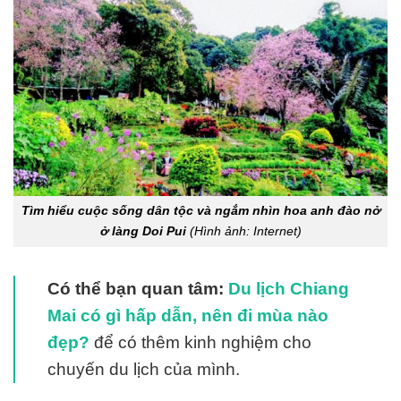
Tìm hiểu cuộc sống dân tộc và ngắm nhìn hoa anh đào nở
ở làng Doi Pui
(Hình ảnh: Internet)
Có thể bạn quan tâm
:
Du lịch Chiang
Mai có gì hấp dẫn, nên đi mùa nào
đẹp?
để có thêm kinh nghiệm cho
chuyến du lịch của mình.