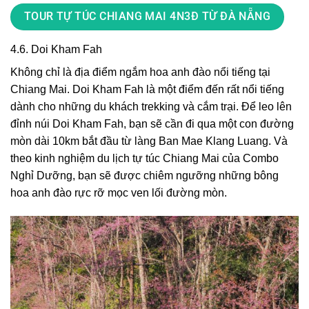
TOUR TỰ TÚC CHIANG MAI 4N3Đ TỪ ĐÀ NẴNG
4.6. Doi Kham Fah
Không chỉ là địa điểm ngắm hoa anh đào nổi tiếng tại
Chiang Mai. Doi Kham Fah là một điểm đến rất nổi tiếng
dành cho những du khách trekking và cắm trại. Để leo lên
đỉnh núi Doi Kham Fah, bạn sẽ cần đi qua một con đường
mòn dài 10km bắt đầu từ làng Ban Mae Klang Luang. Và
theo kinh nghiệm du lịch tự túc Chiang Mai của Combo
Nghỉ Dưỡng, bạn sẽ được chiêm ngưỡng những bông
hoa anh đào rực rỡ mọc ven lối đường mòn.