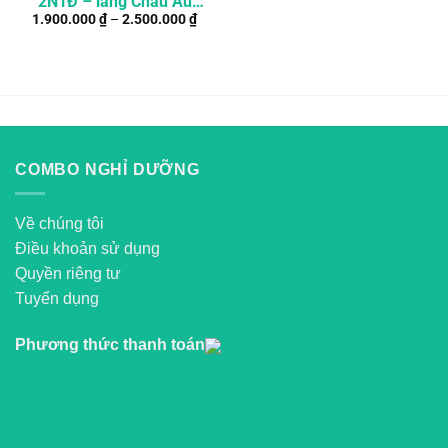
2N1Đ – làng Châu Âu
1.900.000
₫
–
2.500.000
₫
thu nhỏ
COMBO NGHỈ DƯỠNG
Về chúng tôi
Điều khoản sử dụng
Quyền riêng tư
Tuyển dụng
Phương thức thanh toán