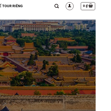
0
₫
Ế TOUR RIÊNG
C