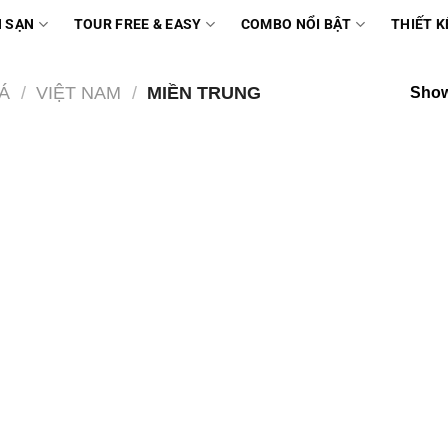
 SẠN
TOUR FREE & EASY
COMBO NỔI BẬT
THIẾT K
Á
/
VIỆT NAM
/
MIỀN TRUNG
Show