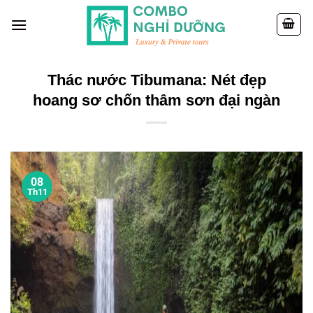
Skip
to
content
Thác nước Tibumana: Nét đẹp
hoang sơ chốn thâm sơn đại ngàn
08
Th11