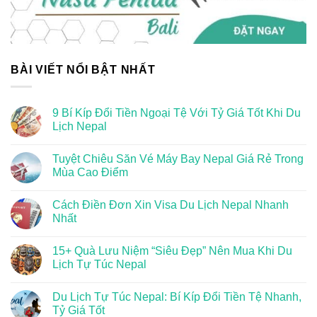
BÀI VIẾT NỔI BẬT NHẤT
9 Bí Kíp Đổi Tiền Ngoại Tệ Với Tỷ Giá Tốt Khi Du
Lịch Nepal
Tuyệt Chiêu Săn Vé Máy Bay Nepal Giá Rẻ Trong
Mùa Cao Điểm
Cách Điền Đơn Xin Visa Du Lịch Nepal Nhanh
Nhất
15+ Quà Lưu Niệm “Siêu Đẹp” Nên Mua Khi Du
Lịch Tự Túc Nepal
Du Lịch Tự Túc Nepal: Bí Kíp Đổi Tiền Tệ Nhanh,
Tỷ Giá Tốt