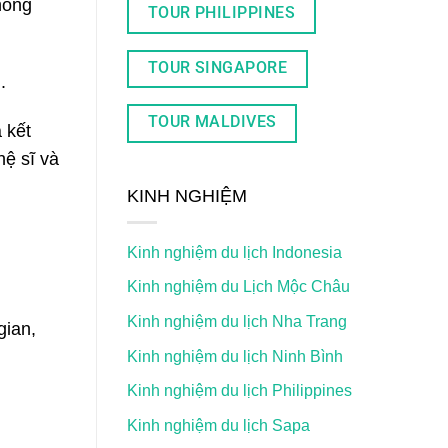
không
TOUR PHILIPPINES
TOUR SINGAPORE
m.
TOUR MALDIVES
 kết
hệ sĩ và
KINH NGHIỆM
Kinh nghiệm du lịch Indonesia
Kinh nghiệm du Lịch Mộc Châu
Kinh nghiệm du lịch Nha Trang
gian,
Kinh nghiệm du lịch Ninh Bình
Kinh nghiệm du lịch Philippines
Kinh nghiệm du lịch Sapa