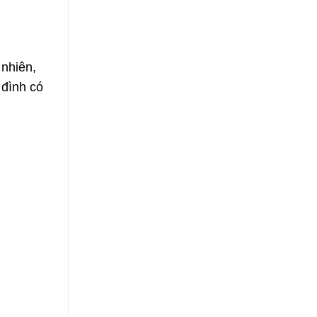
 nhiên,
a đình có