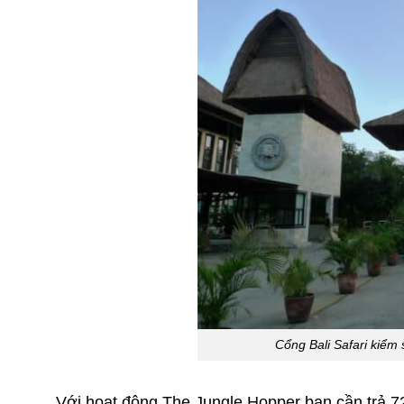
Cổng Bali Safari kiểm 
Với hoạt động The Jungle Hopper bạn cần trả 7