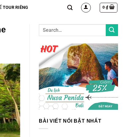
0
₫
Ế TOUR RIÊNG
ne
BÀI VIẾT NỔI BẬT NHẤT