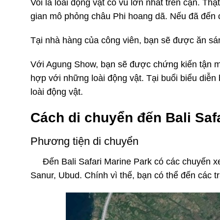
Voi là loài động vật có vú lớn nhất trên cạn. Th
gian mô phỏng châu Phi hoang dã. Nếu đã đến c
Tại nhà hàng của công viên, bạn sẽ được ăn sán
Với Agung Show, bạn sẽ được chứng kiến tận mắ
hợp với những loài động vật. Tại buổi biểu diễn
loài động vật.
Cách di chuyển đến Bali Sa
Phương tiện di chuyển
Đến
Bali Safari Marine Park có các chuyến x
Sanur, Ubud. Chính vì thế, bạn có thể đến các t