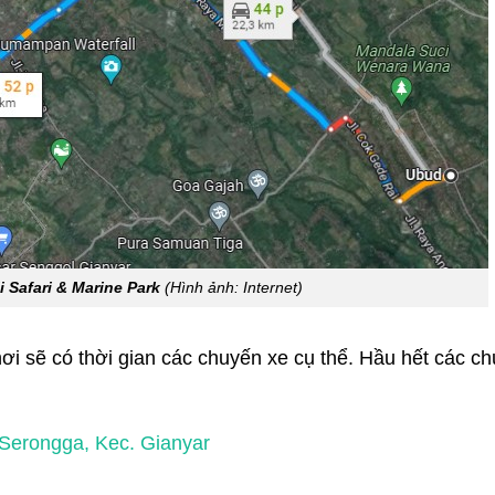
 Safari & Marine Park
(Hình ảnh: Internet)
ơi sẽ có thời gian các chuyến xe cụ thể. Hầu hết các c
 Serongga, Kec. Gianyar