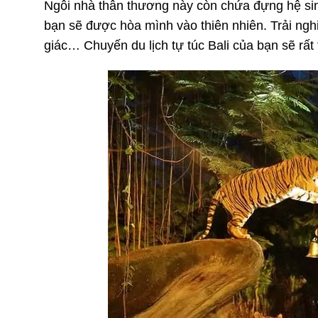
Ngôi nhà thân thương này còn chứa đựng hệ sin
bạn sẽ được hòa mình vào thiên nhiên. Trải ngh
giác… Chuyến du lịch tự túc Bali của bạn sẽ rất 