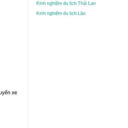
Kinh nghiệm du lịch Thái Lan
Kinh nghiệm du lịch Lào
huyến xe