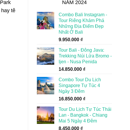
NĂM 2024
 Park
 hay tê
Combo Bali Instagram -
Tour Riêng Khám Phá
Những Địa Điểm Đẹp
Nhất Ở Bali
9.950.000
₫
Tour Bali - Đông Java:
Trekking Núi Lửa Bromo -
Ijen - Nusa Penida
14.850.000
₫
Combo Tour Du Lịch
Singapore Tự Túc 4
Ngày 3 Đêm
16.850.000
₫
Tour Du Lịch Tự Túc Thái
Lan - Bangkok - Chiang
Mai 5 Ngày 4 Đêm
8.450.000
₫