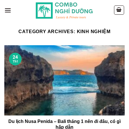
Skip
to
content
CATEGORY ARCHIVES:
KINH NGHIỆM
24
Th1
Du lịch Nusa Penida – Bali tháng 1 nên đi đâu, có gì
hấp dẫn