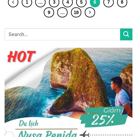
1
…
3
4
5
6
7
8
9
…
18