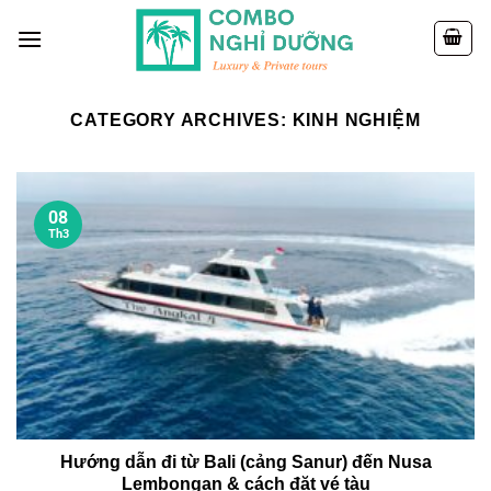
Skip
to
content
CATEGORY ARCHIVES:
KINH NGHIỆM
08
Th3
Hướng dẫn đi từ Bali (cảng Sanur) đến Nusa
Lembongan & cách đặt vé tàu