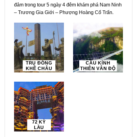
đảm trong
tour
5 ngày 4 đêm khám phá
Nam Ninh
– Trương Gia Giới – Phượng Hoàng Cổ Trấn
.
TRỤ ĐỒNG
CẦU KÍNH
KHÊ CHÂU
THIÊN VÂN ĐỘ
72 KỲ
LẦU