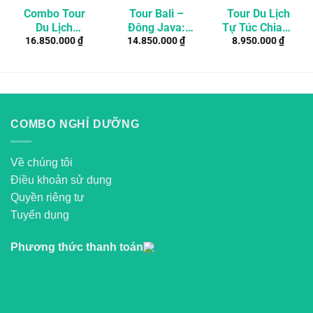
Combo Tour
Tour Bali –
Tour Du Lịch
Du Lịch
Đông Java:
Tự Túc Chiang
16.850.000
₫
14.850.000
₫
8.950.000
₫
Singapore Tự
Trekking Núi
Mai – Chiang
Túc 4 Ngày 3
Lửa Bromo –
Rai 4 Ngày 3
Đêm
Ijen – Nusa
Đêm
Penida
COMBO NGHỈ DƯỠNG
Về chúng tôi
Điều khoản sử dụng
Quyền riêng tư
Tuyển dụng
Phương thức thanh toán