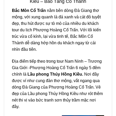
Kiều – Bảo Tàng Cổ Thành
Bắc Môn Cổ Trấn
nằm bên dòng Đà Giang thơ
mộng, với xung quanh là đá xanh và cát đỏ tuyệt
đẹp, thu hút được sự tò mò của nhiều du khách
tour du lịch Phượng Hoàng Cổ Trấn. Với lối kiến
trúc vừa cổ kính, lại vừa tinh tế, Bắc Môn Cổ
Thành dễ dàng hớp hồn du khách ngay từ cái
nhìn đầu tiên.
Địa điểm tiếp theo trong
tour Nam Ninh – Trương
Gia Giới -Phượng Hoàng Cổ Trấn
6 ngày 5 đêm
chính là
Lầu phong Thúy Hồng Kiều.
Nơi đây
được ví như cung đàn thơ mộng, vắt ngang qua
dòng Đà Giang của Phượng Hoàng Cổ Trấn. Vẻ
đẹp của
Lầu phong Thúy Hồng Kiều như
rót thêm
nét thi vị vào bức tranh sơn thủy trầm mặc nơi
đây.