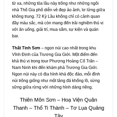
từ xa, những tòa lầu này trông như những ngôi
nhà Thổ Gia phô diễn vẻ đẹp ảo ảnh, lơ lửng giữa
không trung. 72 Kỳ Lầu không chỉ có cảnh quan
đầy màu sắc, mà còn mang đến trải nghiệm thú vị
với ăn uống, giải trí, mua sắm, sự kiện và quán
bar.
Thất Tinh Sơn
– ngọn núi cao nhất trong khu
Vĩnh Định của Trương Gia Giới. Một điểm đến
khá thú vị trong
tour Phượng Hoàng Cổ Trấn –
Nam Ninh
khi đến khám phá
Trương Gia Giới
.
Ngọn núi này có địa hình khá độc đáo, mỗi đỉnh
núi trông giống như một tảng đá khổng lồ, sừng
sững giữa rừng với những hình dáng riêng.
Thiên Môn Sơn – Hoạ Viện Quân
Thanh – Thổ Ti Thành – Tơ Lụa Quảng
Tây