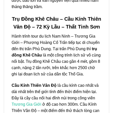
được bảo tồn và vẫn nguyên vẹn qua nhiều năm
tháng thăng trầm.
Trụ Đồng Khê Châu – Cầu Kính Thiên
Vân Độ – 72 Kỳ Lầu – Thất Tinh Sơn
Hành trình
tour
du lịch
Nam Ninh – Trương Gia
Giới – Phượng Hoàng Cổ Trấn
tiếp tục di chuyển
đến thị trấn Phù Dung. Tại trấn Phù Dung thì
trụ
đồng Khê Châu
là một công trình lịch sử vô cùng
nổi bật. Trụ đồng Khê Châu cao gần 4 mét, gồm 8
cạnh, nặng 2 tấn rưỡi, trên khắc hơn 2500 chữ
ghi lại đoạn lịch sử của dân tộc Thổ Gia.
Cầu Kính Thiên Vân Độ
là cầu kính cao nhất và
dài nhất trên thế giới tính đến thời điểm hiện tại.
Đây là cây cầu nối hai đỉnh núi trong công viên
Trương Gia Giới
ở độ cao hơn 300m. Cầu Kính
Thiên Vân Độ – một điểm đến thử thách lòng can