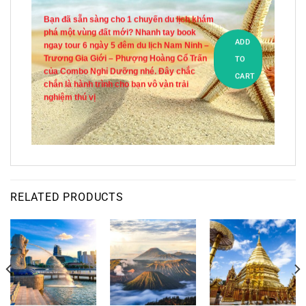
Bạn đã sẵn sàng cho 1 chuyến du lịch khám
phá một vùng đất mới? Nhanh tay book
ADD
ngay tour 6 ngày 5 đêm du lịch Nam Ninh –
Trương Gia Giới – Phượng Hoàng Cổ Trấn
TO
của Combo Nghỉ Dưỡng nhé. Đây chắc
CART
chắn là hành trình cho bạn vô vàn trải
nghiệm thú vị
RELATED PRODUCTS