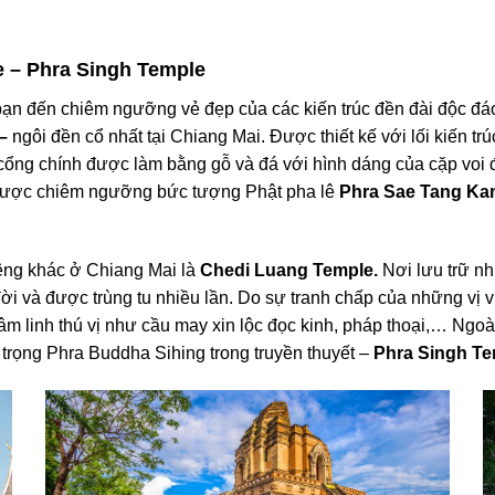
 – Phra Singh Temple
a bạn đến chiêm ngưỡng vẻ đẹp của các kiến trúc đền đài độc đá
 –
ngôi đền cổ nhất tại Chiang Mai. Được thiết kế với lối kiến t
cổng chính được làm bằng gỗ và đá với hình dáng của cặp voi 
được chiêm ngưỡng bức tượng Phật pha lê
Phra Sae Tang Ka
iêng khác ở Chiang Mai là
Chedi Luang Temple.
N
ơi lưu trữ n
ời và được trùng tu nhiều lần. Do sự tranh chấp của những vị 
tâm linh thú vị như cầu may xin lộc đọc kinh, pháp thoại,… Ngo
 trọng Phra Buddha Sihing trong truyền thuyết –
Phra Singh T