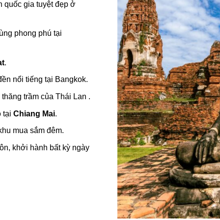
 quốc gia tuyệt đẹp ở
cùng phong phú tại
t
.
đền nổi tiếng tại Bangkok.
 thăng trầm của Thái Lan .
 tại
Chiang Mai
.
 khu mua sắm đêm.
uôn, khởi hành bất kỳ ngày