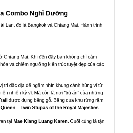
ủa Combo Nghỉ Dưỡng
ái Lan
, đó là
Bangkok
và
Chiang Mai
. Hành trình
t ở Chiang Mai. Khi đến đây bạn không chỉ cảm
hóa và chiêm ngưỡng kiến trúc tuyệt đẹp của các
vị trí đắc địa để ngắm nhìn khung cảnh hùng vĩ từ
iên nhiên kỳ vĩ. Mà còn là nơi “trú ẩn” của những
rail
được dựng bằng gỗ. Băng qua khu rừng rậm
 Queen
–
Twin Stupas of the Royal Majesties
.
en tại
Mae Klang Luang Karen.
Cuối cùng là tận