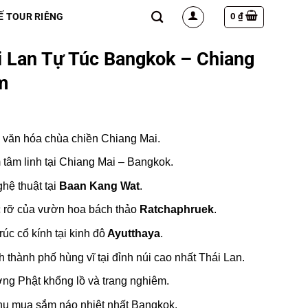
0
₫
Ế TOUR RIÊNG
i Lan Tự Túc Bangkok – Chiang
m
n văn hóa chùa chiền Chiang Mai.
tâm linh tại Chiang Mai – Bangkok.
hệ thuật tại
Baan Kang Wat
.
 rỡ của vườn hoa bách thảo
Ratchaphruek
.
úc cổ kính tại kinh đô
Ayutthaya
.
hành phố hùng vĩ tại đỉnh núi cao nhất Thái Lan.
ợng Phật khổng lồ và trang nghiêm.
u mua sắm náo nhiệt nhất Bangkok.