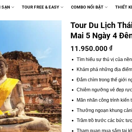
 SẠN
TOUR FREE & EASY
COMBO NỔI BẬT
THIẾT K
Tour Du Lịch Thá
Mai 5 Ngày 4 Đê
11.950.000
₫
Tìm hiểu sự thú vị của nề
Khám phá những địa điểm 
Đắm chìm trong thế giới ng
Chiêm ngưỡng vẻ đẹp rực
Mãn nhãn công trình kiến tr
Thưởng ngoạn khung cảnh t
Trầm trồ trước các bức tư
Tham quan mua sắm tại kh