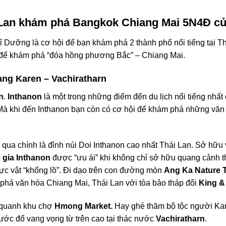
hái Lan khám phá Bangkok Chiang Mai
5N4Đ
c
Dưỡng là cơ hội để bạn khám phá 2 thành phố nổi tiếng tại
Th
để khám phá “đóa hồng phương Bắc” – Chiang Mai.
ng Karen – Vachiratharn
n
.
Inthanon
là một trong những điểm đến du lịch nổi tiếng nhấ
Mà khi đến Inthanon bạn
còn có cơ hội để khám phá những văn 
ỏ qua chính là đỉnh núi Doi Inthanon cao nhất Thái Lan. Sở hữu 
gia Inthanon
được “ưu ái” khi không chỉ sở hữu quang cảnh th
ực vật “khổng lồ”. Đi dạo trên con đường mòn
Ang Ka Nature T
 phá văn hóa Chiang Mai, Thái Lan với tòa bảo tháp đôi
King &
 quanh khu chợ
Hmong Market.
Hay ghé thăm bộ tộc người Kar
ước đổ vang vọng từ trên cao tại thác nước
Vachiratharn
.