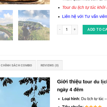
Tour du lịch tự túc
khởi
Liên hệ với Tư vấn viên 
Tour Du Lịch Thái Lan Tự Túc
ADD TO C
CHÍNH SÁCH COMBO
REVIEWS (0)
Giới thiệu t
our
du lị
ngày 4 đêm
Loại hình:
Du lịch tự túc 
Tiêu chuẩn: