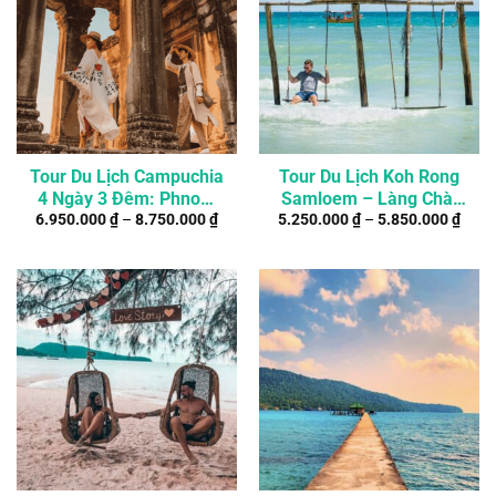
Tour Du Lịch Campuchia
Tour Du Lịch Koh Rong
4 Ngày 3 Đêm: Phnom
Samloem – Làng Chài
6.950.000
₫
–
8.750.000
₫
5.250.000
₫
–
5.850.000
₫
Pênh – SiemReap
M’Pai Bay 4Đ3N