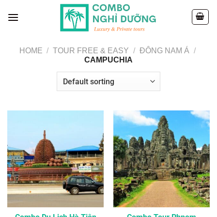
Skip
to
content
HOME
/
TOUR FREE & EASY
/
ĐÔNG NAM Á
/
CAMPUCHIA