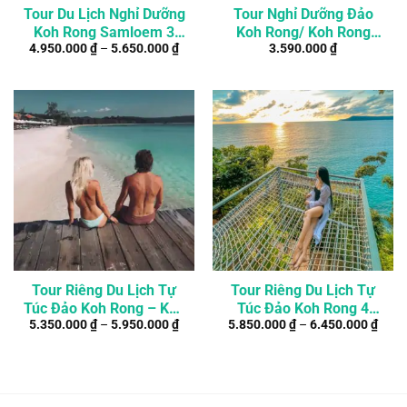
Tour Du Lịch Nghỉ Dưỡng
Tour Nghỉ Dưỡng Đảo
Koh Rong Samloem 3
Koh Rong/ Koh Rong
4.950.000
₫
–
5.650.000
₫
3.590.000
₫
Ngày 4 Đêm
Samloem 3N2Đ
Tour Riêng Du Lịch Tự
Tour Riêng Du Lịch Tự
Túc Đảo Koh Rong – Koh
Túc Đảo Koh Rong 4
5.350.000
₫
–
5.950.000
₫
5.850.000
₫
–
6.450.000
₫
Rong Samloem 3N4Đ
Ngày 3 Đêm