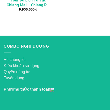
Tour Du Lịch Tự Túc
Chiang Mai – Chiang Rai
9.950.000
₫
4 Ngày 3 Đêm
COMBO NGHỈ DƯỠNG
Về chúng tôi
Điều khoản sử dụng
Quyền riêng tư
Tuyển dụng
Phương thức thanh toán