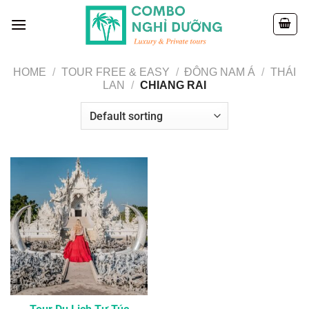
Skip
to
content
HOME
/
TOUR FREE & EASY
/
ĐÔNG NAM Á
/
THÁI
LAN
/
CHIANG RAI