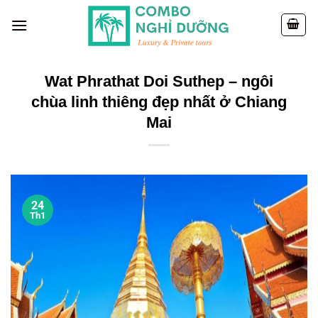
Skip
to
content
Wat Phrathat Doi Suthep – ngôi
chùa linh thiêng đẹp nhất ở Chiang
Mai
24
Th1