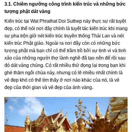
3.1. Chiêm ngưỡng công trình kiến trúc và những bức
tượng phật dát vàng
Kiến trúc tại Wat Phrathat Doi Suthep này thực sự rất tuyệt
đẹp, có thể nói nơi đây chính là tuyệt tác kiến trúc khi mang
sự pha trộn giữ nét kiến trúc truyền thống Thái Lan và nét
kiến trúc Phật giáo. Ngoài ra nơi đây còn có những bức
tượng phật mà bạn chỉ có thể trầm trồ bởi sự tinh vi và tinh
xảo của những người thợ lành nghề đã tạo nên để rồi sau
đó dát vàng chúng. Có rất nhiều thứ đọng lại trong bạn khi
ghé thăm ngôi chùa này, nhưng có lẽ nhiều nhất chính là
vẻ đẹp khó có thể tìm thấy ở nơi nào khác của nó, là vẻ
đẹp của thời gian và vẻ đẹp của ánh vàng.