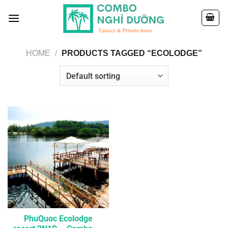
Skip
to
content
HOME
/
PRODUCTS TAGGED “ECOLODGE”
PhuQuoc Ecolodge