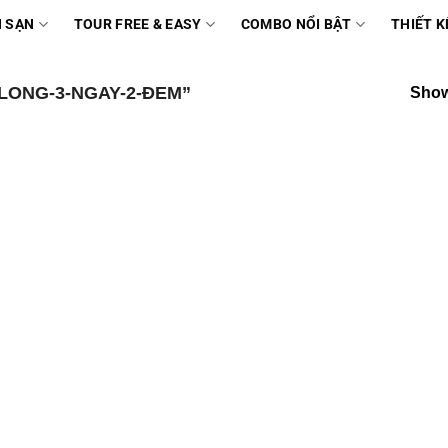
 SẠN
TOUR FREE & EASY
COMBO NỔI BẬT
THIẾT K
ONG-3-NGAY-2-ĐEM”
Show