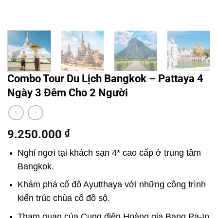
Combo Tour Du Lịch Bangkok – Pattaya 4
Ngày 3 Đêm Cho 2 Người
9.250.000
₫
Nghỉ ngơi tại khách sạn 4* cao cấp ở trung tâm
Bangkok.
Khám phá cố đô
Ayutthaya với những công trình
kiến trúc chùa cổ đồ sộ.
Tham quan của Cung điện Hoàng gia Bang Pa-In