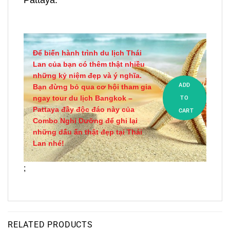
Pattaya.
Để biến hành trình du lịch Thái
Lan của bạn có thêm thật nhiều
những kỷ niệm đẹp và ý nghĩa.
ADD
Bạn đừng bỏ qua cơ hội tham gia
ngay tour du lịch Bangkok –
TO
Pattaya đầy độc đáo này của
CART
Combo Nghỉ Dưỡng để ghi lại
những dấu ấn thật đẹp tại Thái
Lan nhé!
;
RELATED PRODUCTS