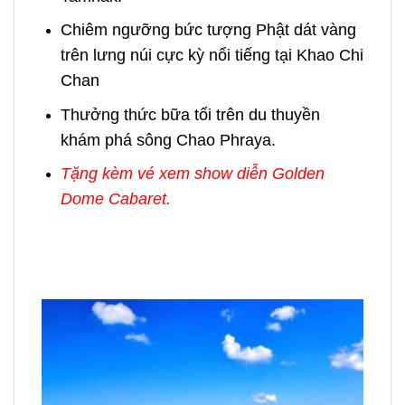
Chiêm ngưỡng bức tượng Phật dát vàng
trên lưng núi cực kỳ nổi tiếng tại Khao Chi
Chan
Thưởng thức bữa tối trên du thuyền
khám phá sông Chao Phraya.
Tặng kèm vé xem show diễn Golden
Dome Cabaret.