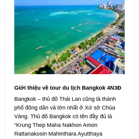
Giới thiệu về tour du lịch Bangkok 4N3Đ
Bangkok
– thủ đô Thái Lan cũng là thành
phố
đông dân và lớn nhất ở Xứ sở Chùa
Vàng. Thủ đô Bangkok có tên đầy đủ là
“Krung Thep Maha Nakhon Amon
Rattanakosin Mahinthara Ayutthaya