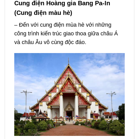
Cung điện Hoàng gia Bang Pa-In
(Cung điện màu hè)
–
Đến với cung điện mùa hè với những
công trình kiến trúc giao thoa giữa châu Á
và châu Âu vô cùng độc đáo.