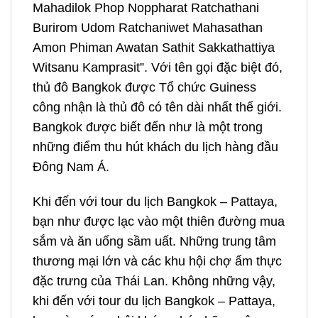
Mahadilok Phop Noppharat Ratchathani
Burirom Udom Ratchaniwet Mahasathan
Amon Phiman Awatan Sathit Sakkathattiya
Witsanu Kamprasit”. Với tên
gọi đặc biệt đó,
thủ đô Bangkok
được Tổ chức Guiness
công nhận là thủ đô có tên dài nhất thế giới.
Bangkok được biết đến như là một trong
những điểm thu hút khách du lịch hàng đầu
Đông Nam Á.
Khi đến với
tour du lịch Bangkok – Pattaya
,
bạn như được lạc vào một thiên đường mua
sắm và ăn uống sầm uất. Những trung tâm
thương mại lớn và các khu hội chợ ẩm thực
đặc trưng của Thái Lan. Không những vậy,
khi đến với
tour du lịch Bangkok – Pattaya,