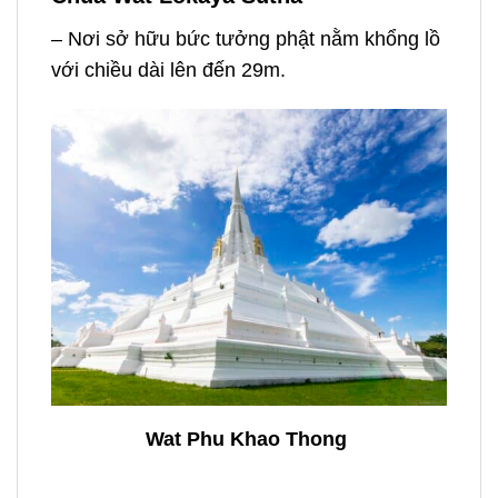
– Nơi sở hữu bức tưởng phật nằm khổng lồ
với chiều dài lên đến 29m.
Wat Phu Khao Thong