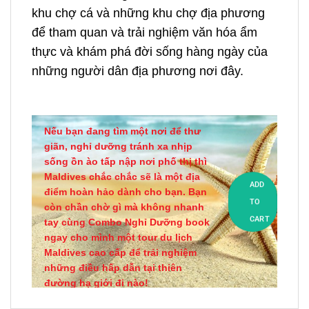
khu chợ cá và những khu chợ địa phương
để tham quan và trải nghiệm văn hóa ẩm
thực và khám phá đời sống hàng ngày của
những người dân địa phương nơi đây.
Nếu bạn đang tìm một nơi để thư
giãn, nghỉ dưỡng tránh xa nhịp
sống ồn ào tấp nập nơi phố thị thì
Maldives chắc chắc sẽ là một địa
ADD
điểm hoàn hảo dành cho bạn. Bạn
TO
còn chần chờ gì mà không nhanh
CART
tay cùng Combo Nghỉ Dưỡng book
ngay cho mình một tour du lịch
Maldives cao cấp để trải nghiệm
những điều hấp dẫn tại thiên
đường hạ giới đi nào!