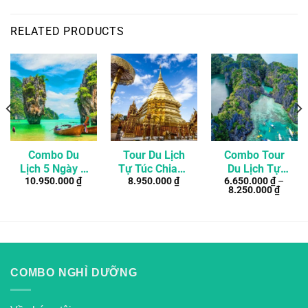
RELATED PRODUCTS
Combo Du
Tour Du Lịch
Combo Tour
Lịch 5 Ngày 4
Tự Túc Chiang
Du Lịch Tự
10.950.000
₫
8.950.000
₫
6.650.000
₫
–
Đêm Phuket –
Mai – Chiang
Túc El Nido –
8.250.000
₫
Bangkok Khởi
Rai 4 Ngày 3
Philippine 4
Hành Từ 2
Đêm
Ngày 3 Đêm
Người
COMBO NGHỈ DƯỠNG