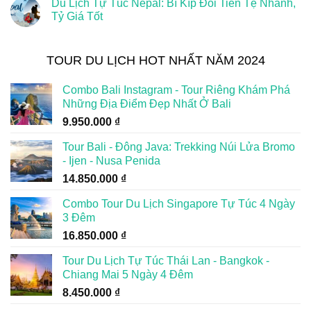
Du Lịch Tự Túc Nepal: Bí Kíp Đổi Tiền Tệ Nhanh,
Tỷ Giá Tốt
TOUR DU LỊCH HOT NHẤT NĂM 2024
Combo Bali Instagram - Tour Riêng Khám Phá
Những Địa Điểm Đẹp Nhất Ở Bali
9.950.000
₫
Tour Bali - Đông Java: Trekking Núi Lửa Bromo
- Ijen - Nusa Penida
14.850.000
₫
Combo Tour Du Lịch Singapore Tự Túc 4 Ngày
3 Đêm
16.850.000
₫
Tour Du Lịch Tự Túc Thái Lan - Bangkok -
Chiang Mai 5 Ngày 4 Đêm
8.450.000
₫