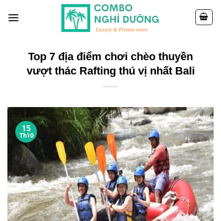
Skip
to
content
Top 7 địa điểm chơi chèo thuyền
vượt thác Rafting thú vị nhất Bali
15
Th10